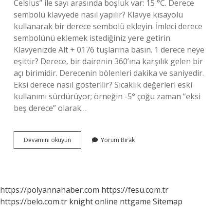
Celsius” ile sayı arasında boşluk var: 15 °C. Derece
sembolü klavyede nasıl yapılır? Klavye kısayolu
kullanarak bir derece sembolü ekleyin. İmleci derece
sembolünü eklemek istediğiniz yere getirin.
Klavyenizde Alt + 0176 tuşlarına basın. 1 derece neye
eşittir? Derece, bir dairenin 360’ına karşılık gelen bir
açı birimidir. Derecenin bölenleri dakika ve saniyedir.
Eksi derece nasıl gösterilir? Sıcaklık değerleri eski
kullanımı sürdürüyor; örneğin -5° çoğu zaman “eksi
beş derece” olarak…
1
Devamını okuyun
Yorum Bırak
Derece
Nasıl
Yazılır
https://polyannahaber.com
https://fesu.com.tr
https://belo.com.tr
knight online
nttgame
Sitemap