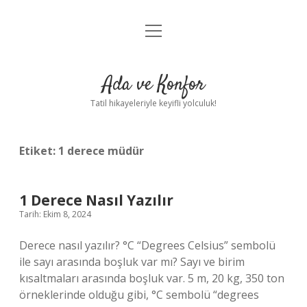
menüyü
Anasayfa
aç
Gizlilik Politikası
Ada ve Konfor
Yasal Uyarı
Tatil hikayeleriyle keyifli yolculuk!
Hakkımızda
Etiket:
1 derece müdür
1 Derece Nasıl Yazılır
Tarih: Ekim 8, 2024
Derece nasıl yazılır? °C “Degrees Celsius” sembolü
ile sayı arasında boşluk var mı? Sayı ve birim
kısaltmaları arasında boşluk var. 5 m, 20 kg, 350 ton
örneklerinde olduğu gibi, °C sembolü “degrees