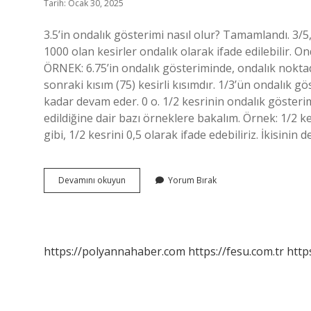
Tarih: Ocak 30, 2025
3.5’in ondalık gösterimi nasıl olur? Tamamlandı. 3/5,
1000 olan kesirler ondalık olarak ifade edilebilir. On
ÖRNEK: 6.75’in ondalık gösteriminde, ondalık nokta
sonraki kısım (75) kesirli kısımdır. 1/3’ün ondalık g
kadar devam eder. 0 o. 1/2 kesrinin ondalık gösterimi
edildiğine dair bazı örneklere bakalım. Örnek: 1/2 k
gibi, 1/2 kesrini 0,5 olarak ifade edebiliriz. İkisinin 
Bir
Devamını okuyun
Yorum Bırak
Kesir
Nasıl
Ondalık
Gösterilir
https://polyannahaber.com
https://fesu.com.tr
http