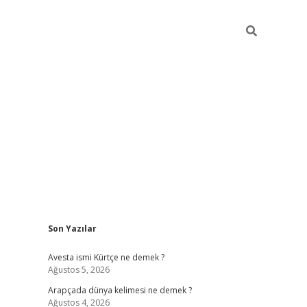
Sidebar
Son Yazılar
grand opera
Avesta ismi Kürtçe ne demek ?
Ağustos 5, 2026
Arapçada dünya kelimesi ne demek ?
Ağustos 4, 2026