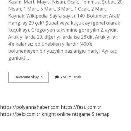
Kasım, Mart, Mayıs, Nisan, Ocak, Temmuz, Şubat, 20
Nisan, 1 Mart, 5 Mart, 3 Mart, 1 Ocak, 2 Mart.
Kaynak: Wikipedia. Sayfa sayısı: 149. Bölümler: Aral?
Hangi ay 29 çek? Şubat veya küçük ay (genel olarak
küçük ay), Gregoryen takvimine göre yılın 2. ayıdır.
Artık yıllarda 29, diğer yıllarda ise 28’dir. Artık yıllar,
4’e kalansız bölünebilen yıllardır (400’e
bölünemeyen bir yüzyılın başlangıcı hariç). Ayı kaç
günlük?…
Eylül
Devamını okuyun
Yorum Bırak
Ayı
Kaç
Gün
Sürer
https://polyannahaber.com
https://fesu.com.tr
https://belo.com.tr
knight online
nttgame
Sitemap