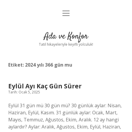
menüyü
Anasayfa
aç
Gizlilik Politikası
Ada ve Konfor
Yasal Uyarı
Tatil hikayeleriyle keyifli yolculuk!
Hakkımızda
Etiket:
2024 yılı 366 gün mu
Eylül Ayı Kaç Gün Sürer
Tarih: Ocak 5, 2025
Eylül 31 gün mü 30 gün mü? 30 günlük aylar: Nisan,
Haziran, Eylül, Kasım. 31 günlük aylar: Ocak, Mart,
Mayıs, Temmuz, Ağustos, Ekim, Aralık. 12 ay hangi
aylardır? Aylar: Aralık, Ağustos, Ekim, Eylül, Haziran,