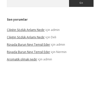
Arama
Son yorumlar
Çileğin Sözlük Anlamı Nedir
için
admin
Çileğin Sözlük Anlamı Nedir
için
Deli
Rüyada Burun Neyi Temsil Eder
için
admin
Rüyada Burun Neyi Temsil Eder
için
Nermin
Aromatik olmak nedir
için
admin
pera bet güncel giriş