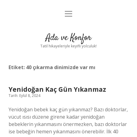
menüyü
Anasayfa
aç
Gizlilik Politikası
Ada ve Konfor
Yasal Uyarı
Tatil hikayeleriyle keyifli yolculuk!
Hakkımızda
Etiket:
40 çıkarma dinimizde var mı
Yenidoğan Kaç Gün Yıkanmaz
Tarih: Eylül 8, 2024
Yenidoğan bebek kaç gün yıkanmaz? Bazı doktorlar,
vücut ısısı düzene girene kadar yenidoğan
bebeklerin yıkanmasını önermezken, bazı doktorlar
ise bebeğin hemen yıkanmasını önerebilir. İlk 40