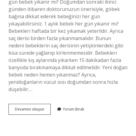
gün bebek yıkanır mı? Doğumdan sonraki ikinci
günden itibaren doktorunuzun önerisiyle, göbek
bağına dikkat ederek bebeğinizi her gün
yıkayabilirsiniz. 1 aylık bebek her gün yıkanır mı?
Bebekleri haftada bir kez yıkamak yeterlidir. Ayrıca
saç derisi birden fazla yıkanmamalıdır. Bunun
nedeni bebeklerin saç derisinin yetişkinlerdeki gibi
kısa sürede yağlanıp kirlenmemesidir. Bebekleri
özellikle kış aylarında yıkarken 15 dakikadan fazla
banyoda bırakmamaya dikkat edilmelidir. Yeni doğan
bebek neden hemen yıkanmaz? Ayrıca,
yenidoğanların vücut ısısı doğumdan sonra hızla
düşebilir.…
Yenidoğan
Devamını okuyun
Yorum Bırak
Kaç
Gün
Yıkanmaz