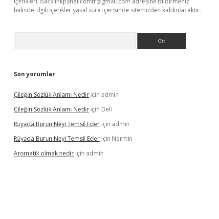
içerikleri,
backlinkpanelicomtr@gmail.com
adresine bildirmeniz
halinde, ilgili içerikler yasal süre içerisinde sitemizden kaldırılacaktır.
Arama
Son yorumlar
Çileğin Sözlük Anlamı Nedir
için
admin
Çileğin Sözlük Anlamı Nedir
için
Deli
Rüyada Burun Neyi Temsil Eder
için
admin
Rüyada Burun Neyi Temsil Eder
için
Nermin
Aromatik olmak nedir
için
admin