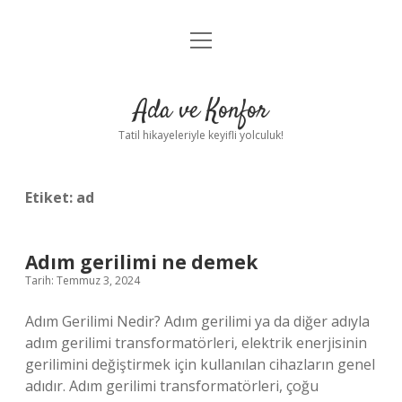
menüyü
Anasayfa
aç
Gizlilik Politikası
Ada ve Konfor
Yasal Uyarı
Tatil hikayeleriyle keyifli yolculuk!
Hakkımızda
Etiket:
ad
Adım gerilimi ne demek
Tarih: Temmuz 3, 2024
Adım Gerilimi Nedir? Adım gerilimi ya da diğer adıyla
adım gerilimi transformatörleri, elektrik enerjisinin
gerilimini değiştirmek için kullanılan cihazların genel
adıdır. Adım gerilimi transformatörleri, çoğu