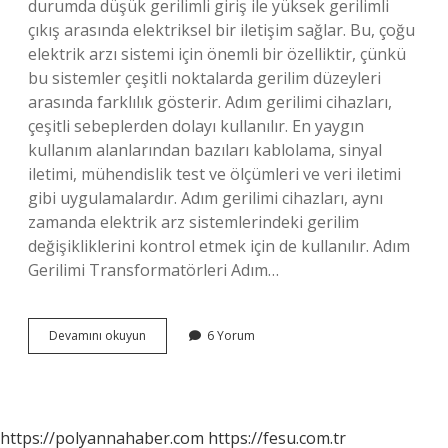
durumda düşük gerilimli giriş ile yüksek gerilimli
çıkış arasında elektriksel bir iletişim sağlar. Bu, çoğu
elektrik arzı sistemi için önemli bir özelliktir, çünkü
bu sistemler çeşitli noktalarda gerilim düzeyleri
arasında farklılık gösterir. Adım gerilimi cihazları,
çeşitli sebeplerden dolayı kullanılır. En yaygın
kullanım alanlarından bazıları kablolama, sinyal
iletimi, mühendislik test ve ölçümleri ve veri iletimi
gibi uygulamalardır. Adım gerilimi cihazları, aynı
zamanda elektrik arz sistemlerindeki gerilim
değişikliklerini kontrol etmek için de kullanılır. Adım
Gerilimi Transformatörleri Adım…
Adım
Devamını okuyun
6 Yorum
gerilimi
ne
demek
https://polyannahaber.com
https://fesu.com.tr