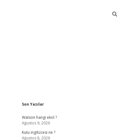
Sidebar
Son Yazılar
grand opera bet gü
Watson hangi ekol ?
Ağustos 9, 2026
Kutu ingilizcesi ne ?
Ağustos 8, 2026