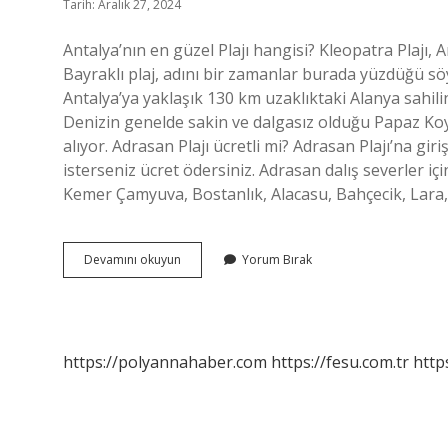
Tarih: Aralık 27, 2024
Antalya’nın en güzel Plajı hangisi? Kleopatra Plajı, A
Bayraklı plaj, adını bir zamanlar burada yüzdüğü söy
Antalya’ya yaklaşık 130 km uzaklıktaki Alanya sahili
Denizin genelde sakin ve dalgasız olduğu Papaz Koy
alıyor. Adrasan Plajı ücretli mi? Adrasan Plajı’na gir
isterseniz ücret ödersiniz. Adrasan dalış severler için 
Kemer Çamyuva, Bostanlık, Alacasu, Bahçecik, Lara,
Antalyanın
Devamını okuyun
Yorum Bırak
En
Güzel
Plajı
Hangisi
https://polyannahaber.com
https://fesu.com.tr
http