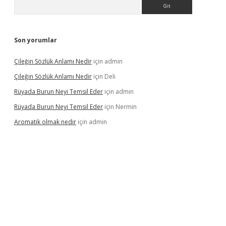
Arama
Son yorumlar
Çileğin Sözlük Anlamı Nedir
için
admin
Çileğin Sözlük Anlamı Nedir
için
Deli
Rüyada Burun Neyi Temsil Eder
için
admin
Rüyada Burun Neyi Temsil Eder
için
Nermin
Aromatik olmak nedir
için
admin
pera bet güncel giriş