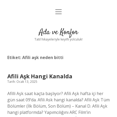
menüyü
Anasayfa
aç
Gizlilik Politikası
Ada ve Konfor
Yasal Uyarı
Tatil hikayeleriyle keyifli yolculuk!
Hakkımızda
Etiket:
Afili aşk neden bitti
Afili Aşk Hangi Kanalda
Tarih: Ocak 13, 2025
Afilli Aşk saat kaçta başlıyor? Afili Aşk hafta içi her
gün saat 09’da. Afili Ask hangi kanalda? Afili Aşk Tüm
Bölümler (İlk Bölüm, Son Bölüm) – Kanal D. Afili Aşk
hangi platformda? Yapımcılığını ARC Film’in