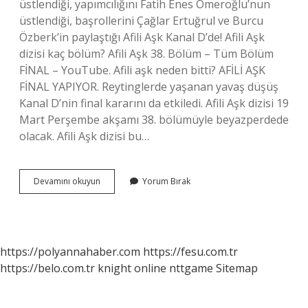
üstlendiği, yapımcılığını Fatih Enes Ömeroğlu’nun
üstlendiği, başrollerini Çağlar Ertuğrul ve Burcu
Özberk’in paylaştığı Afili Aşk Kanal D’de! Afili Aşk
dizisi kaç bölüm? Afili Aşk 38. Bölüm – Tüm Bölüm
FİNAL – YouTube. Afili aşk neden bitti? AFİLİ AŞK
FİNAL YAPIYOR. Reytinglerde yaşanan yavaş düşüş
Kanal D’nin final kararını da etkiledi. Afili Aşk dizisi 19
Mart Perşembe akşamı 38. bölümüyle beyazperdede
olacak. Afili Aşk dizisi bu…
Afili
Devamını okuyun
Yorum Bırak
Aşk
Hangi
Kanalda
https://polyannahaber.com
https://fesu.com.tr
https://belo.com.tr
knight online
nttgame
Sitemap