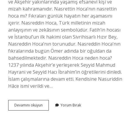
ve Akşehir yakınlarında yaşamış efsanevi kişi ve
mizah kahramanıdır. Nasrettin Hoca’nın nasrettin
hoca mı? Fıkraları günlük hayatın her aşamasını
içerir. Nasreddin Hoca, Türk milletinin mizah
anlayışının ve zekâsının sembolüdür. Fatih’in hocası
ve İstanbul’un ilk hakimi olan Sivrihisarlı Hızır Bey,
Nasreddin Hoca’nın torunudur. Nasreddin Hoca’nın
fıkralarında bugün Ömer adında bir oğuldan da
bahsedilmektedir. Nasreddin Hoca neden hoca?
1237 yılında Akşehir’e yerleşerek Seyyid Mahmud
Hayrani ve Seyyid Hacı İbrahim’in öğretilerini dinledi.
İslam çalışmalarına devam etti. Kendisine Nasuriddin
Hâce ismi verildi ve…
Nasreddin
Devamını okuyun
Yorum Bırak
Hoca
Mı
Nasreddin
Hoca