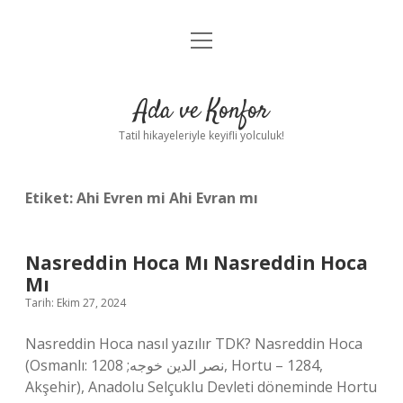
menüyü
Anasayfa
aç
Gizlilik Politikası
Ada ve Konfor
Yasal Uyarı
Tatil hikayeleriyle keyifli yolculuk!
Hakkımızda
Etiket:
Ahi Evren mi Ahi Evran mı
Nasreddin Hoca Mı Nasreddin Hoca
Mı
Tarih: Ekim 27, 2024
Nasreddin Hoca nasıl yazılır TDK? Nasreddin Hoca
(Osmanlı: نصر الدین خوجه; 1208, Hortu – 1284,
Akşehir), Anadolu Selçuklu Devleti döneminde Hortu