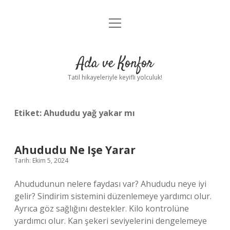
menüyü
Anasayfa
aç
Gizlilik Politikası
Ada ve Konfor
Yasal Uyarı
Tatil hikayeleriyle keyifli yolculuk!
Hakkımızda
Etiket:
Ahududu yağ yakar mı
Ahududu Ne Işe Yarar
Tarih: Ekim 5, 2024
Ahududunun nelere faydası var? Ahududu neye iyi
gelir? Sindirim sistemini düzenlemeye yardımcı olur.
Ayrıca göz sağlığını destekler. Kilo kontrolüne
yardımcı olur. Kan şekeri seviyelerini dengelemeye