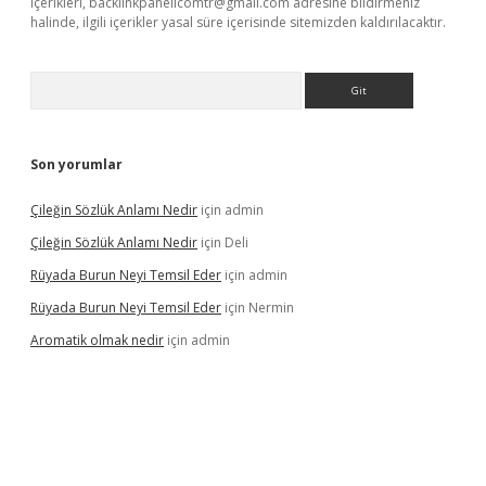
içerikleri,
backlinkpanelicomtr@gmail.com
adresine bildirmeniz
halinde, ilgili içerikler yasal süre içerisinde sitemizden kaldırılacaktır.
Arama
Son yorumlar
Çileğin Sözlük Anlamı Nedir
için
admin
Çileğin Sözlük Anlamı Nedir
için
Deli
Rüyada Burun Neyi Temsil Eder
için
admin
Rüyada Burun Neyi Temsil Eder
için
Nermin
Aromatik olmak nedir
için
admin