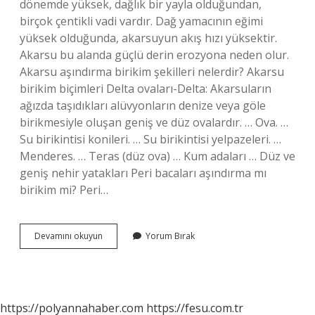
dönemde yüksek, dağlık bir yayla olduğundan,
birçok çentikli vadi vardır. Dağ yamacının eğimi
yüksek olduğunda, akarsuyun akış hızı yüksektir.
Akarsu bu alanda güçlü derin erozyona neden olur.
Akarsu aşındırma birikim şekilleri nelerdir? Akarsu
birikim biçimleri Delta ovaları-Delta: Akarsuların
ağızda taşıdıkları alüvyonların denize veya göle
birikmesiyle oluşan geniş ve düz ovalardır. … Ova. …
Su birikintisi konileri. … Su birikintisi yelpazeleri. …
Menderes. … Teras (düz ova) … Kum adaları … Düz ve
geniş nehir yatakları Peri bacaları aşındırma mı
birikim mi? Peri…
Vadi
Devamını okuyun
Yorum Bırak
Aşındırma
Mı
Biriktirme
Mi
https://polyannahaber.com
https://fesu.com.tr