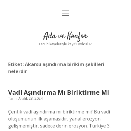
menüyü
Anasayfa
aç
Gizlilik Politikası
Ada ve Konfor
Yasal Uyarı
Tatil hikayeleriyle keyifli yolculuk!
Hakkımızda
Etiket:
Akarsu aşındırma birikim şekilleri
nelerdir
Vadi Aşındırma Mı Biriktirme Mi
Tarih: Aralık 23, 2024
Çentik vadi aşındırma mı biriktirme mi? Bu vadi
oluşumunun ilk aşamasıdır, yanal erozyon
gelişmemiştir, sadece derin erozyon. Türkiye 3.