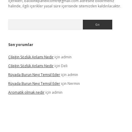
içerikleri,
backlinkpanelicomtr@gmail.com
adresine bildirmeniz
halinde, ilgili içerikler yasal süre içerisinde sitemizden kaldırılacaktır.
Arama
Son yorumlar
Çileğin Sözlük Anlamı Nedir
için
admin
Çileğin Sözlük Anlamı Nedir
için
Deli
Rüyada Burun Neyi Temsil Eder
için
admin
Rüyada Burun Neyi Temsil Eder
için
Nermin
Aromatik olmak nedir
için
admin