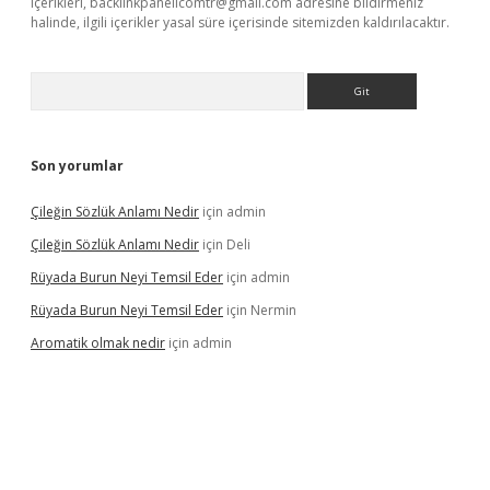
içerikleri,
backlinkpanelicomtr@gmail.com
adresine bildirmeniz
halinde, ilgili içerikler yasal süre içerisinde sitemizden kaldırılacaktır.
Arama
Son yorumlar
Çileğin Sözlük Anlamı Nedir
için
admin
Çileğin Sözlük Anlamı Nedir
için
Deli
Rüyada Burun Neyi Temsil Eder
için
admin
Rüyada Burun Neyi Temsil Eder
için
Nermin
Aromatik olmak nedir
için
admin