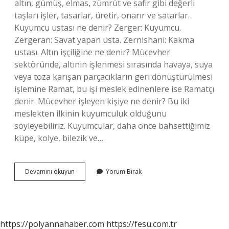
altın, gümüş, elmas, zümrüt ve safir gibi değerli
taşları işler, tasarlar, üretir, onarır ve satarlar.
Kuyumcu ustası ne denir? Zerger: Kuyumcu.
Zergeran: Savat yapan usta. Zernishani: Kakma
ustası. Altın işçiliğine ne denir? Mücevher
sektöründe, altının işlenmesi sırasında havaya, suya
veya toza karışan parçacıkların geri dönüştürülmesi
işlemine Ramat, bu işi meslek edinenlere ise Ramatçı
denir. Mücevher işleyen kişiye ne denir? Bu iki
meslekten ilkinin kuyumculuk olduğunu
söyleyebiliriz. Kuyumcular, daha önce bahsettiğimiz
küpe, kolye, bilezik ve…
Altın
Devamını okuyun
Yorum Bırak
Işleyen
Kişiye
Ne
Denir
https://polyannahaber.com
https://fesu.com.tr