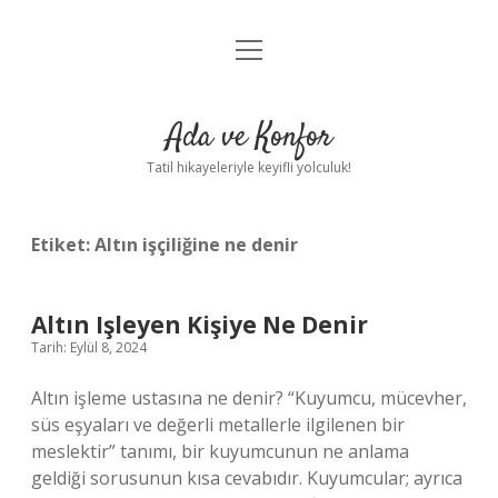
menüyü
Anasayfa
aç
Gizlilik Politikası
Ada ve Konfor
Yasal Uyarı
Tatil hikayeleriyle keyifli yolculuk!
Hakkımızda
Etiket:
Altın işçiliğine ne denir
Altın Işleyen Kişiye Ne Denir
Tarih: Eylül 8, 2024
Altın işleme ustasına ne denir? “Kuyumcu, mücevher,
süs eşyaları ve değerli metallerle ilgilenen bir
meslektir” tanımı, bir kuyumcunun ne anlama
geldiği sorusunun kısa cevabıdır. Kuyumcular; ayrıca