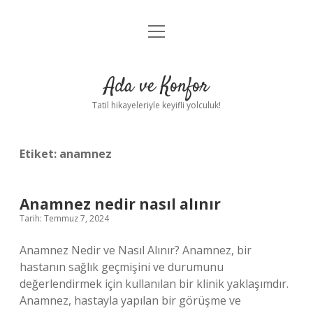
menüyü
Anasayfa
aç
Gizlilik Politikası
Ada ve Konfor
Yasal Uyarı
Tatil hikayeleriyle keyifli yolculuk!
Hakkımızda
Etiket:
anamnez
Anamnez nedir nasıl alınır
Tarih: Temmuz 7, 2024
Anamnez Nedir ve Nasıl Alınır? Anamnez, bir
hastanın sağlık geçmişini ve durumunu
değerlendirmek için kullanılan bir klinik yaklaşımdır.
Anamnez, hastayla yapılan bir görüşme ve