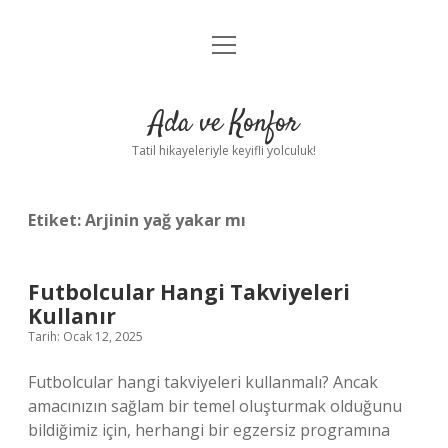
menüyü
Anasayfa
aç
Gizlilik Politikası
Ada ve Konfor
Yasal Uyarı
Tatil hikayeleriyle keyifli yolculuk!
Hakkımızda
Etiket:
Arjinin yağ yakar mı
Futbolcular Hangi Takviyeleri
Kullanır
Tarih: Ocak 12, 2025
Futbolcular hangi takviyeleri kullanmalı? Ancak
amacınızın sağlam bir temel oluşturmak olduğunu
bildiğimiz için, herhangi bir egzersiz programına