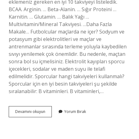
eklemeniz gereken en iyi 10 takviyeyi listeledik.
BCAA. Arginin. … Beta-Alanin. … Sığır Proteini …
Karnitin. … Glutamin. … Balık Yağı …
Multivitamin/Mineral Takviyesi. …Daha Fazla
Makale… Futbolcular maçlarda ne içer? Sodyum ve
potasyum gibi elektrolitleri ve maçlar ve
antrenmanlar sırasında terleme yoluyla kaybedilen
sıvıyı yenilemek çok önemlidir. Bu nedenle, maçtan
sonra bol su içmelisiniz. Elektrolit kayıpları sporcu
içecekleri, sodalar ve maden suyu ile telafi
edilmelidir. Sporcular hangi takviyeleri kullanmalı?
Sporcular için en iyi besin takviyeleri şu şekilde
sıralanabilir: B vitaminleri. B vitaminleri,…
Futbolcular
Devamını okuyun
Yorum Bırak
Hangi
Takviyeleri
Kullanır