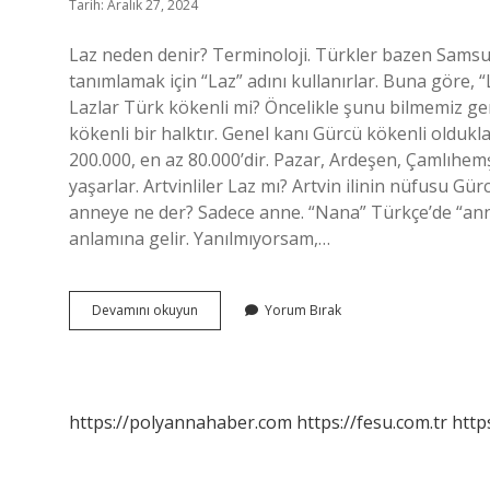
Tarih: Aralık 27, 2024
Laz neden denir? Terminoloji. Türkler bazen Samsu
tanımlamak için “Laz” adını kullanırlar. Buna göre, “La
Lazlar Türk kökenli mi? Öncelikle şunu bilmemiz ge
kökenli bir halktır. Genel kanı Gürcü kökenli oldukl
200.000, en az 80.000’dir. Pazar, Ardeşen, Çamlıhemş
yaşarlar. Artvinliler Laz mı? Artvin ilinin nüfusu Gü
anneye ne der? Sadece anne. “Nana” Türkçe’de “anne
anlamına gelir. Yanılmıyorsam,…
Lazlara
Devamını okuyun
Yorum Bırak
Neden
Laz
Denir
https://polyannahaber.com
https://fesu.com.tr
http