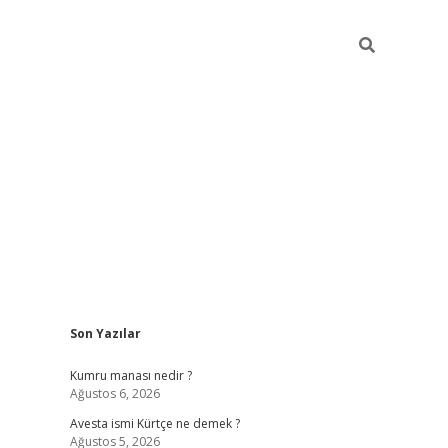
Sidebar
Son Yazılar
grand opera bet 
Kumru manası nedir ?
Ağustos 6, 2026
Avesta ismi Kürtçe ne demek ?
Ağustos 5, 2026