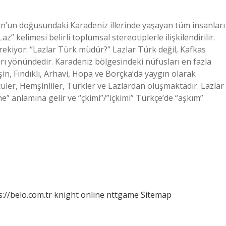
n’un doğusundaki Karadeniz illerinde yaşayan tüm insanları
z” kelimesi belirli toplumsal stereotiplerle ilişkilendirilir.
rekiyor: “Lazlar Türk müdür?” Lazlar Türk değil, Kafkas
arı yönündedir. Karadeniz bölgesindeki nüfusları en fazla
in, Fındıklı, Arhavi, Hopa ve Borçka’da yaygın olarak
rcüler, Hemşinliler, Türkler ve Lazlardan oluşmaktadır. Lazlar
” anlamına gelir ve “çkimi”/”içkimi” Türkçe’de “aşkım”
s://belo.com.tr
knight online
nttgame
Sitemap