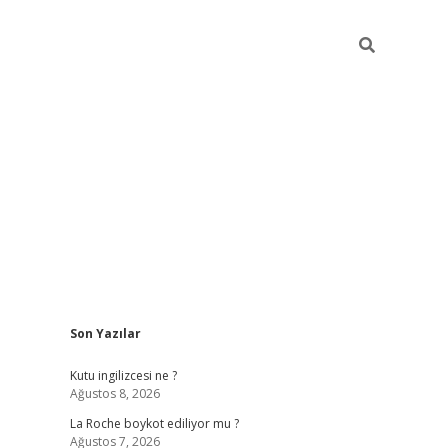
Sidebar
Son Yazılar
grand opera bet güncel giriş
Kutu ingilizcesi ne ?
Ağustos 8, 2026
La Roche boykot ediliyor mu ?
Ağustos 7, 2026