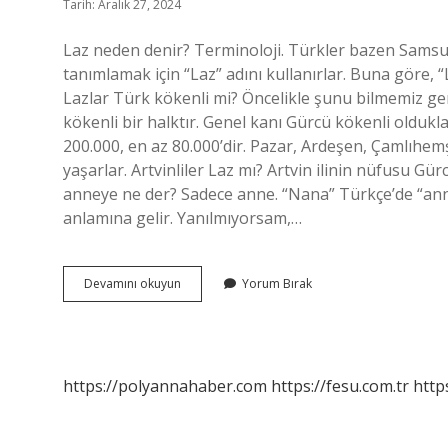
Tarih: Aralık 27, 2024
Laz neden denir? Terminoloji. Türkler bazen Samsu
tanımlamak için “Laz” adını kullanırlar. Buna göre, “La
Lazlar Türk kökenli mi? Öncelikle şunu bilmemiz ge
kökenli bir halktır. Genel kanı Gürcü kökenli oldukl
200.000, en az 80.000’dir. Pazar, Ardeşen, Çamlıhemş
yaşarlar. Artvinliler Laz mı? Artvin ilinin nüfusu Gü
anneye ne der? Sadece anne. “Nana” Türkçe’de “anne
anlamına gelir. Yanılmıyorsam,…
Lazlara
Devamını okuyun
Yorum Bırak
Neden
Laz
Denir
https://polyannahaber.com
https://fesu.com.tr
http