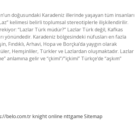
n’un doğusundaki Karadeniz illerinde yaşayan tüm insanları
z” kelimesi belirli toplumsal stereotiplerle ilişkilendirilir.
rekiyor: “Lazlar Türk müdür?” Lazlar Türk değil, Kafkas
arı yönündedir. Karadeniz bölgesindeki nüfusları en fazla
in, Fındıklı, Arhavi, Hopa ve Borçka’da yaygın olarak
rcüler, Hemşinliler, Türkler ve Lazlardan oluşmaktadır. Lazlar
” anlamına gelir ve “çkimi”/”içkimi” Türkçe’de “aşkım”
s://belo.com.tr
knight online
nttgame
Sitemap