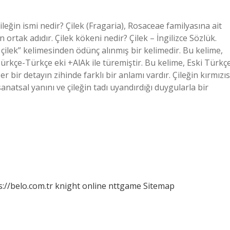
ileğin ismi nedir? Çilek (Fragaria), Rosaceae familyasına ait
in ortak adıdır. Çilek kökeni nedir? Çilek – İngilizce Sözlük.
çilek” kelimesinden ödünç alınmış bir kelimedir. Bu kelime,
Türkçe-Türkçe eki +AlAk ile türemiştir. Bu kelime, Eski Türkç
r bir detayın zihinde farklı bir anlamı vardır. Çileğin kırmızıs
natsal yanını ve çileğin tadı uyandırdığı duygularla bir
s://belo.com.tr
knight online
nttgame
Sitemap