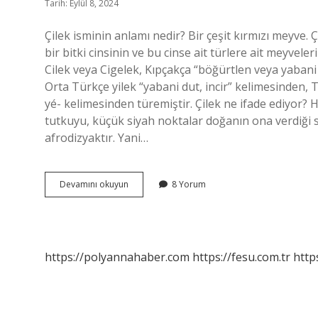
Tarih: Eylül 8, 2024
Çilek isminin anlamı nedir? Bir çeşit kırmızı meyve. Ç
bir bitki cinsinin ve bu cinse ait türlere ait meyveler
Cilek veya Cigelek, Kıpçakça “böğürtlen veya yabani 
Orta Türkçe yilek “yabani dut, incir” kelimesinden, 
yé- kelimesinden türemiştir. Çilek ne ifade ediyor? He
tutkuyu, küçük siyah noktalar doğanın ona verdiği sa
afrodizyaktır. Yani…
Çileğin
Devamını okuyun
8 Yorum
Sözlük
Anlamı
Nedir
https://polyannahaber.com
https://fesu.com.tr
http