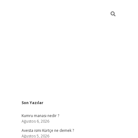
Sidebar
Son Yazılar
grand opera bet güncel giriş
Kumru manası nedir ?
Ağustos 6, 2026
Avesta ismi Kürtçe ne demek ?
Ağustos 5, 2026