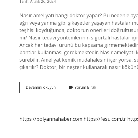
Tarih: Aralık 26, 2024
Nasır ameliyatı hangi doktor yapar? Bu nedenle ayakl
ağrı veya yanma gibi şikayetler yaşayan hastalar m
teşhisi koyduğunda, doktorun önerileri doğrultusund
mı? Nasır tedavi yöntemlerinin sigortalı hastalar iç
Ancak her tedavi ürünü bu kapsama girmemektedir.
bantlar kullanması gerekmektedir. Nasır ameliyatı k
sürebilir. Ameliyat kemik müdahalesini içeriyorsa, s
çıkarılır? Doktor, bir neşter kullanarak nasır kökü
Nasır
Devamını okuyun
Yorum Bırak
Ameliyatı
Nerede
Yapılır
https://polyannahaber.com
https://fesu.com.tr
http