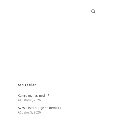
Sidebar
Son Yazılar
grand opera bet g
Kumru manası nedir ?
Ağustos 6, 2026
Avesta ismi Kürtçe ne demek ?
Ağustos 5, 2026