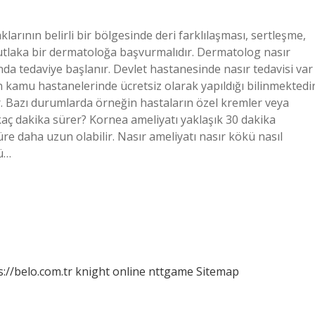
arının belirli bir bölgesinde deri farklılaşması, sertleşme,
utlaka bir dermatoloğa başvurmalıdır. Dermatolog nasır
a tedaviye başlanır. Devlet hastanesinde nasır tedavisi var
in kamu hastanelerinde ücretsiz olarak yapıldığı bilinmektedir
 Bazı durumlarda örneğin hastaların özel kremler veya
aç dakika sürer? Kornea ameliyatı yaklaşık 30 dakika
üre daha uzun olabilir. Nasır ameliyatı nasır kökü nasıl
nü…
s://belo.com.tr
knight online
nttgame
Sitemap