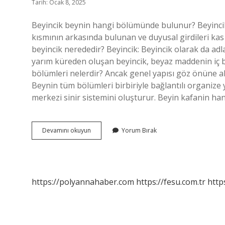
Tarih: Ocak 8, 2025
Beyincik beynin hangi bölümünde bulunur? Beyincik 
kısmının arkasında bulunan ve duyusal girdileri kas 
beyincik nerededir? Beyincik: Beyincik olarak da adla
yarım küreden oluşan beyincik, beyaz maddenin iç b
bölümleri nelerdir? Ancak genel yapısı göz önüne al
Beynin tüm bölümleri birbiriyle bağlantılı organize y
merkezi sinir sistemini oluşturur. Beyin kafanin h
Beyincik
Devamını okuyun
Yorum Bırak
Beynin
Hangi
Bölümünde
Yer
Alır
https://polyannahaber.com
https://fesu.com.tr
http