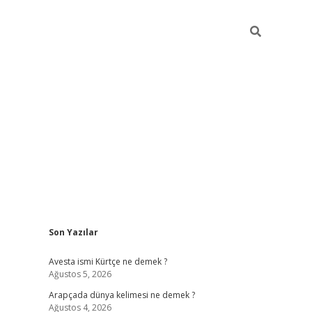
Sidebar
Son Yazılar
grand opera bet güncel giriş
Avesta ismi Kürtçe ne demek ?
Ağustos 5, 2026
Arapçada dünya kelimesi ne demek ?
Ağustos 4, 2026