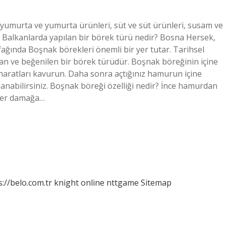
 yumurta ve yumurta ürünleri, süt ve süt ürünleri, susam ve
ir. Balkanlarda yapılan bir börek türü nedir? Bosna Hersek,
fağında Boşnak börekleri önemli bir yer tutar. Tarihsel
lan ve beğenilen bir börek türüdür. Boşnak böreğinin içine
haratları kavurun. Daha sonra açtığınız hamurun içine
llanabilirsiniz. Boşnak böreği özelliği nedir? İnce hamurdan
 her damağa…
s://belo.com.tr
knight online
nttgame
Sitemap