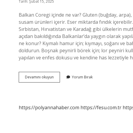
Tarih: Şubat 15, 2025
Balkan Coregi içinde ne var? Gluten (buğday, arpa),
susam ürünleri içerir. Eser miktarda fındık içerebil
Sırbistan, Hırvatistan ve Karadağ gibi ülkelerin mut
açıdan bakıldığında Balkanlar’da yaygın olarak yapı
ne konur? Kıymalı hamur için; kıymayı, soğanı ve ba
doldurun. Boşnak peynirli börek için; lor peyniri ku
yapılan ve enfes dokusu ve kendine has lezzetiyle
Balkan
Devamını okuyun
Yorum Bırak
Böreği
Içinde
Ne
Var
https://polyannahaber.com
https://fesu.com.tr
http