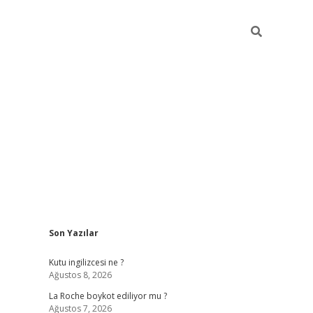
Sidebar
Son Yazılar
grand opera bet güncel giriş
Kutu ingilizcesi ne ?
Ağustos 8, 2026
La Roche boykot ediliyor mu ?
Ağustos 7, 2026