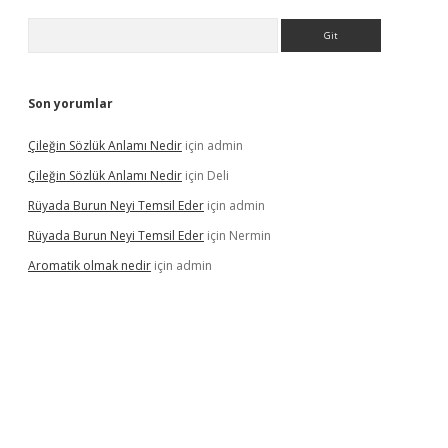
Arama
Son yorumlar
Çileğin Sözlük Anlamı Nedir
için
admin
Çileğin Sözlük Anlamı Nedir
için
Deli
Rüyada Burun Neyi Temsil Eder
için
admin
Rüyada Burun Neyi Temsil Eder
için
Nermin
Aromatik olmak nedir
için
admin
pera bet güncel giriş