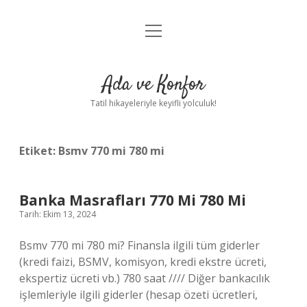
menüyü
Anasayfa
aç
Gizlilik Politikası
Ada ve Konfor
Yasal Uyarı
Tatil hikayeleriyle keyifli yolculuk!
Hakkımızda
Etiket:
Bsmv 770 mi 780 mi
Banka Masrafları 770 Mi 780 Mi
Tarih: Ekim 13, 2024
Bsmv 770 mi 780 mi? Finansla ilgili tüm giderler
(kredi faizi, BSMV, komisyon, kredi ekstre ücreti,
ekspertiz ücreti vb.) 780 saat //// Diğer bankacılık
işlemleriyle ilgili giderler (hesap özeti ücretleri,