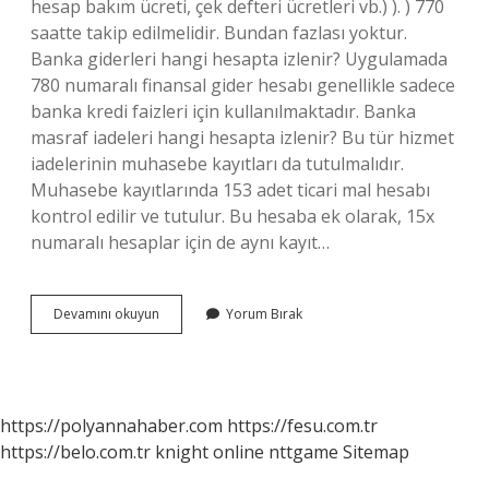
hesap bakım ücreti, çek defteri ücretleri vb.) ). ) 770
saatte takip edilmelidir. Bundan fazlası yoktur.
Banka giderleri hangi hesapta izlenir? Uygulamada
780 numaralı finansal gider hesabı genellikle sadece
banka kredi faizleri için kullanılmaktadır. Banka
masraf iadeleri hangi hesapta izlenir? Bu tür hizmet
iadelerinin muhasebe kayıtları da tutulmalıdır.
Muhasebe kayıtlarında 153 adet ticari mal hesabı
kontrol edilir ve tutulur. Bu hesaba ek olarak, 15x
numaralı hesaplar için de aynı kayıt…
Banka
Devamını okuyun
Yorum Bırak
Masrafları
770
Mi
780
Mi
https://polyannahaber.com
https://fesu.com.tr
https://belo.com.tr
knight online
nttgame
Sitemap