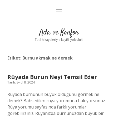
menüyü
Anasayfa
aç
Gizlilik Politikası
Ada ve Konfor
Yasal Uyarı
Tatil hikayeleriyle keyifli yolculuk!
Hakkımızda
Etiket:
Burnu akmak ne demek
Rüyada Burun Neyi Temsil Eder
Tarih: Eylül 8, 2024
Rüyada burnunun büyük olduğunu görmek ne
demek? Bahsedilen rüya yorumuna bakıyorsunuz.
Rüya yorumu sayfasında farklı yorumlar
görebilirsiniz. Rüyanızda burnunuzdan büyük bir