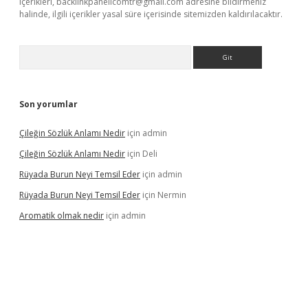
içerikleri,
backlinkpanelicomtr@gmail.com
adresine bildirmeniz
halinde, ilgili içerikler yasal süre içerisinde sitemizden kaldırılacaktır.
Arama
Son yorumlar
Çileğin Sözlük Anlamı Nedir
için
admin
Çileğin Sözlük Anlamı Nedir
için
Deli
Rüyada Burun Neyi Temsil Eder
için
admin
Rüyada Burun Neyi Temsil Eder
için
Nermin
Aromatik olmak nedir
için
admin