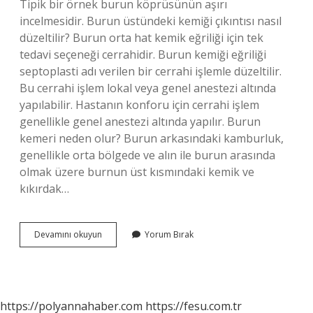
Tipik bir örnek burun köprüsünün aşırı
incelmesidir. Burun üstündeki kemiği çıkıntısı nasıl
düzeltilir? Burun orta hat kemik eğriliği için tek
tedavi seçeneği cerrahidir. Burun kemiği eğriliği
septoplasti adı verilen bir cerrahi işlemle düzeltilir.
Bu cerrahi işlem lokal veya genel anestezi altında
yapılabilir. Hastanın konforu için cerrahi işlem
genellikle genel anestezi altında yapılır. Burun
kemeri neden olur? Burun arkasındaki kamburluk,
genellikle orta bölgede ve alın ile burun arasında
olmak üzere burnun üst kısmındaki kemik ve
kıkırdak…
Burun
Devamını okuyun
Yorum Bırak
Sırtında
Çıkıntı
Neden
Olur
https://polyannahaber.com
https://fesu.com.tr