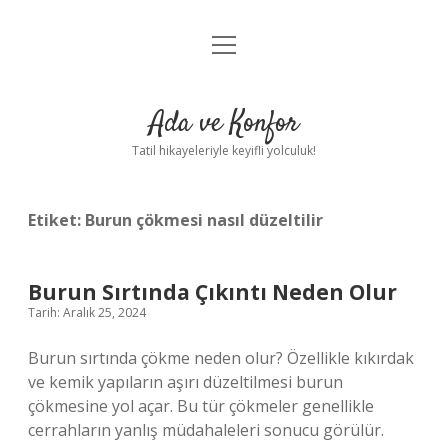
menüyü
Anasayfa
aç
Gizlilik Politikası
Ada ve Konfor
Yasal Uyarı
Tatil hikayeleriyle keyifli yolculuk!
Hakkımızda
Etiket:
Burun çökmesi nasıl düzeltilir
Burun Sırtında Çıkıntı Neden Olur
Tarih: Aralık 25, 2024
Burun sırtında çökme neden olur? Özellikle kıkırdak
ve kemik yapıların aşırı düzeltilmesi burun
çökmesine yol açar. Bu tür çökmeler genellikle
cerrahların yanlış müdahaleleri sonucu görülür.