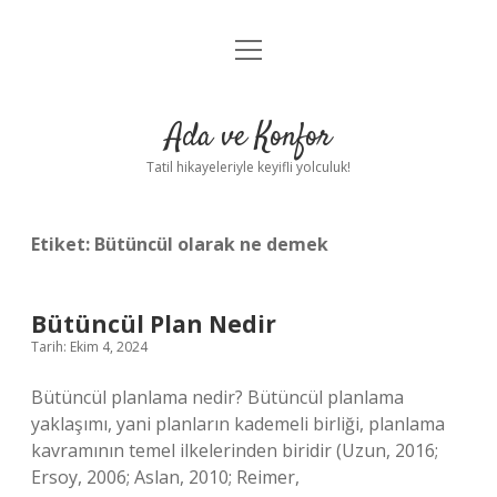
menüyü
Anasayfa
aç
Gizlilik Politikası
Ada ve Konfor
Yasal Uyarı
Tatil hikayeleriyle keyifli yolculuk!
Hakkımızda
Etiket:
Bütüncül olarak ne demek
Bütüncül Plan Nedir
Tarih: Ekim 4, 2024
Bütüncül planlama nedir? Bütüncül planlama
yaklaşımı, yani planların kademeli birliği, planlama
kavramının temel ilkelerinden biridir (Uzun, 2016;
Ersoy, 2006; Aslan, 2010; Reimer,