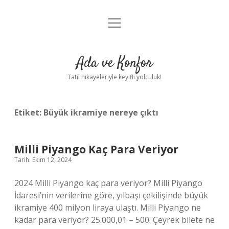
menüyü
Anasayfa
aç
Gizlilik Politikası
Ada ve Konfor
Yasal Uyarı
Tatil hikayeleriyle keyifli yolculuk!
Hakkımızda
Etiket:
Büyük ikramiye nereye çıktı
Milli Piyango Kaç Para Veriyor
Tarih: Ekim 12, 2024
2024 Milli Piyango kaç para veriyor? Milli Piyango
İdaresi’nin verilerine göre, yılbaşı çekilişinde büyük
ikramiye 400 milyon liraya ulaştı. Milli Piyango ne
kadar para veriyor? 25.000,01 – 500. Çeyrek bilete ne