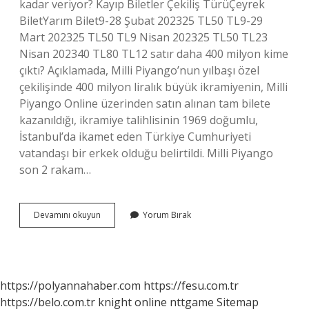
kadar veriyor? Kayıp Biletler Çekiliş TürüÇeyrek
BiletYarım Bilet9-28 Şubat 202325 TL50 TL9-29
Mart 202325 TL50 TL9 Nisan 202325 TL50 TL23
Nisan 202340 TL80 TL12 satır daha 400 milyon kime
çıktı? Açıklamada, Milli Piyango’nun yılbaşı özel
çekilişinde 400 milyon liralık büyük ikramiyenin, Milli
Piyango Online üzerinden satın alınan tam bilete
kazanıldığı, ikramiye talihlisinin 1969 doğumlu,
İstanbul’da ikamet eden Türkiye Cumhuriyeti
vatandaşı bir erkek olduğu belirtildi. Milli Piyango
son 2 rakam…
Milli
Devamını okuyun
Yorum Bırak
Piyango
Kaç
Para
Veriyor
https://polyannahaber.com
https://fesu.com.tr
https://belo.com.tr
knight online
nttgame
Sitemap