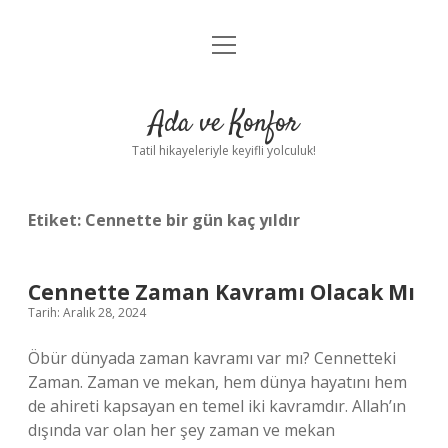
menüyü
Anasayfa
aç
Gizlilik Politikası
Ada ve Konfor
Yasal Uyarı
Tatil hikayeleriyle keyifli yolculuk!
Hakkımızda
Etiket:
Cennette bir gün kaç yıldır
Cennette Zaman Kavramı Olacak Mı
Tarih: Aralık 28, 2024
Öbür dünyada zaman kavramı var mı? Cennetteki
Zaman. Zaman ve mekan, hem dünya hayatını hem
de ahireti kapsayan en temel iki kavramdır. Allah’ın
dışında var olan her şey zaman ve mekan