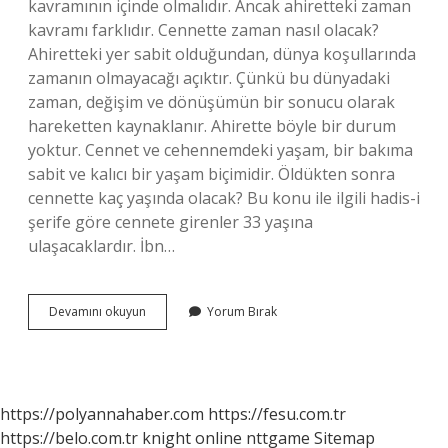
kavramının içinde olmalıdır. Ancak ahiretteki zaman
kavramı farklıdır. Cennette zaman nasıl olacak?
Ahiretteki yer sabit olduğundan, dünya koşullarında
zamanın olmayacağı açıktır. Çünkü bu dünyadaki
zaman, değişim ve dönüşümün bir sonucu olarak
hareketten kaynaklanır. Ahirette böyle bir durum
yoktur. Cennet ve cehennemdeki yaşam, bir bakıma
sabit ve kalıcı bir yaşam biçimidir. Öldükten sonra
cennette kaç yaşında olacak? Bu konu ile ilgili hadis-i
şerife göre cennete girenler 33 yaşına
ulaşacaklardır. İbn…
Cennette
Devamını okuyun
Yorum Bırak
Zaman
Kavramı
Olacak
Mı
https://polyannahaber.com
https://fesu.com.tr
https://belo.com.tr
knight online
nttgame
Sitemap