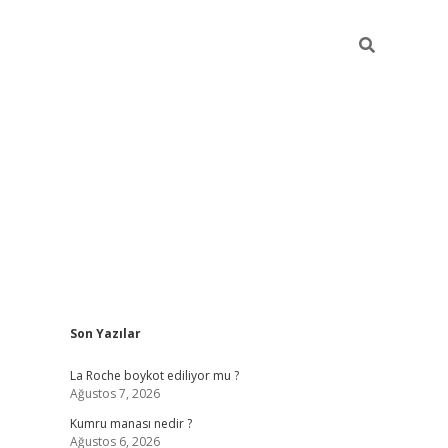
Sidebar
Son Yazılar
grand opera bet g
La Roche boykot ediliyor mu ?
Ağustos 7, 2026
Kumru manası nedir ?
Ağustos 6, 2026