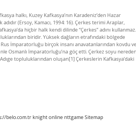
afkasya halkı, Kuzey Kafkasya’nın Karadeniz’den Hazar
adıdır (Ersoy, Kamacı, 1994: 16). Çerkes terimi Araplar,
afkasya’da hiçbir halk kendi dilinde “Çerkes” adını kullanmaz.
luklarından biridir. Yüksek dağların etrafındaki bölgede
’te Rus İmparatorluğu birçok insanı anavatanlarından kovdu v
denle Osmanlı İmparatorluğu’na göç etti. Çerkez soyu nerede
e Adıge topluluklarından oluşan[1] Çerkeslerin Kafkasya’daki
s://belo.com.tr
knight online
nttgame
Sitemap