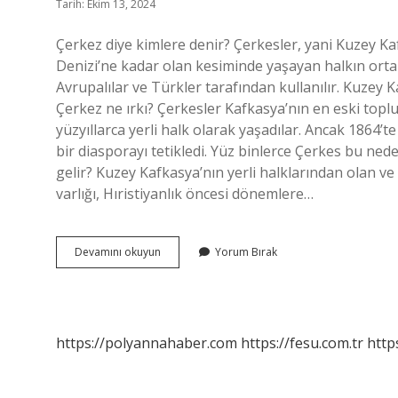
Tarih: Ekim 13, 2024
Çerkez diye kimlere denir? Çerkesler, yani Kuzey K
Denizi’ne kadar olan kesiminde yaşayan halkın ortak 
Avrupalılar ve Türkler tarafından kullanılır. Kuzey K
Çerkez ne ırkı? Çerkesler Kafkasya’nın en eski toplu
yüzyıllarca yerli halk olarak yaşadılar. Ancak 1864
bir diasporayı tetikledi. Yüz binlerce Çerkes bu ne
gelir? Kuzey Kafkasya’nın yerli halklarından olan v
varlığı, Hıristiyanlık öncesi dönemlere…
Çerkez
Devamını okuyun
Yorum Bırak
Neye
Denir
https://polyannahaber.com
https://fesu.com.tr
http