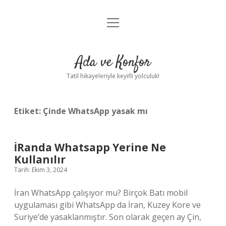
menüyü
Anasayfa
aç
Gizlilik Politikası
Ada ve Konfor
Yasal Uyarı
Tatil hikayeleriyle keyifli yolculuk!
Hakkımızda
Etiket:
Çinde WhatsApp yasak mı
İRanda Whatsapp Yerine Ne
Kullanılır
Tarih: Ekim 3, 2024
İran WhatsApp çalışıyor mu? Birçok Batı mobil
uygulaması gibi WhatsApp da İran, Kuzey Kore ve
Suriye’de yasaklanmıştır. Son olarak geçen ay Çin,