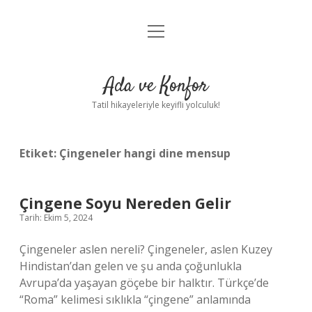
menüyü
Anasayfa
aç
Gizlilik Politikası
Ada ve Konfor
Yasal Uyarı
Tatil hikayeleriyle keyifli yolculuk!
Hakkımızda
Etiket:
Çingeneler hangi dine mensup
Çingene Soyu Nereden Gelir
Tarih: Ekim 5, 2024
Çingeneler aslen nereli? Çingeneler, aslen Kuzey
Hindistan’dan gelen ve şu anda çoğunlukla
Avrupa’da yaşayan göçebe bir halktır. Türkçe’de
“Roma” kelimesi sıklıkla “çingene” anlamında