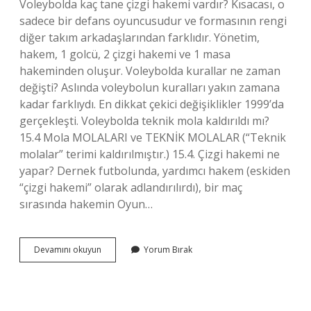
Voleybolda kaç tane çizgi hakemi vardır? Kısacası, o
sadece bir defans oyuncusudur ve formasının rengi
diğer takım arkadaşlarından farklıdır. Yönetim,
hakem, 1 golcü, 2 çizgi hakemi ve 1 masa
hakeminden oluşur. Voleybolda kurallar ne zaman
değişti? Aslında voleybolun kuralları yakın zamana
kadar farklıydı. En dikkat çekici değişiklikler 1999’da
gerçekleşti. Voleybolda teknik mola kaldırıldı mı?
15.4 Mola MOLALARI ve TEKNİK MOLALAR (“Teknik
molalar” terimi kaldırılmıştır.) 15.4. Çizgi hakemi ne
yapar? Dernek futbolunda, yardımcı hakem (eskiden
“çizgi hakemi” olarak adlandırılırdı), bir maç
sırasında hakemin Oyun…
Voleybolda
Devamını okuyun
Yorum Bırak
Çizgi
Hakemi
Kaldırıldı
Mı