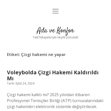
menüyü
Anasayfa
aç
Gizlilik Politikası
Ada ve Konfor
Yasal Uyarı
Tatil hikayeleriyle keyifli yolculuk!
Hakkımızda
Etiket:
Çizgi hakemi ne yapar
Voleybolda Çizgi Hakemi Kaldırıldı
Mı
Tarih: Eylül 24, 2024
Çizgi hakemi kalktı mı? 2025 yılından itibaren
Profesyonel Tenisçiler Birliği (ATP) turnuvalarındaki
çizgi hakemleri elektronik sistemle değiştirilecek.