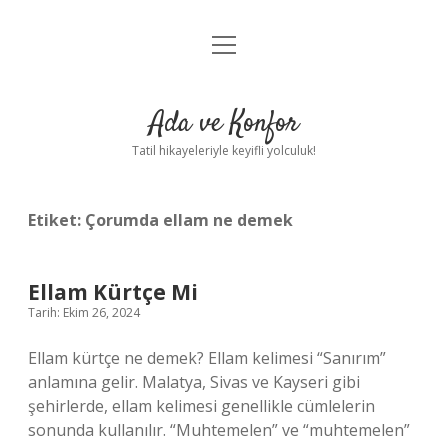
menüyü
Anasayfa
aç
Gizlilik Politikası
Ada ve Konfor
Yasal Uyarı
Tatil hikayeleriyle keyifli yolculuk!
Hakkımızda
Etiket:
Çorumda ellam ne demek
Ellam Kürtçe Mi
Tarih: Ekim 26, 2024
Ellam kürtçe ne demek? Ellam kelimesi “Sanırım”
anlamına gelir. Malatya, Sivas ve Kayseri gibi
şehirlerde, ellam kelimesi genellikle cümlelerin
sonunda kullanılır. “Muhtemelen” ve “muhtemelen”