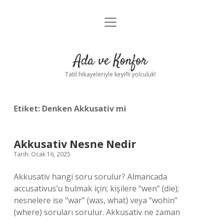
menüyü
Anasayfa
aç
Gizlilik Politikası
Ada ve Konfor
Yasal Uyarı
Tatil hikayeleriyle keyifli yolculuk!
Hakkımızda
Etiket:
Denken Akkusativ mi
Akkusativ Nesne Nedir
Tarih: Ocak 16, 2025
Akkusativ hangi soru sorulur? Almancada
accusativus’u bulmak için; kişilere “wen” (die);
nesnelere ise “war” (was, what) veya “wohin”
(where) soruları sorulur. Akkusativ ne zaman