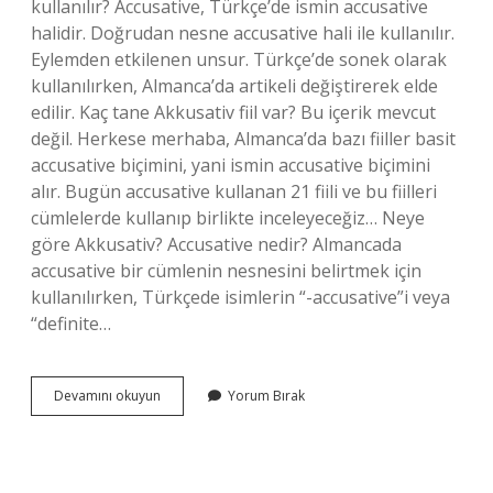
kullanılır? Accusative, Türkçe’de ismin accusative
halidir. Doğrudan nesne accusative hali ile kullanılır.
Eylemden etkilenen unsur. Türkçe’de sonek olarak
kullanılırken, Almanca’da artikeli değiştirerek elde
edilir. Kaç tane Akkusativ fiil var? Bu içerik mevcut
değil. Herkese merhaba, Almanca’da bazı fiiller basit
accusative biçimini, yani ismin accusative biçimini
alır. Bugün accusative kullanan 21 fiili ve bu fiilleri
cümlelerde kullanıp birlikte inceleyeceğiz… Neye
göre Akkusativ? Accusative nedir? Almancada
accusative bir cümlenin nesnesini belirtmek için
kullanılırken, Türkçede isimlerin “-accusative”i veya
“definite…
Akkusativ
Devamını okuyun
Yorum Bırak
Nesne
Nedir