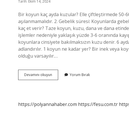
Tarih: Ekim 14, 2024
Bir koyun kaç ayda kuzular? Elle çiftleştirmede 50-6
aşılanmamalıdır. 2. Gebelik süresi: Koyunlarda gebe
kaç et verir? Taze koyun, kuzu, dana ve dana etind
işlemler nedeniyle yaklaşık yüzde 3-6 oranında kayı
koyunlara cinsiyete bakılmaksızın kuzu denir. 6 ayd
adlandırılır. 1 koyun ne kadar yer? Bir inek veya ko
olduğu varsayılır.…
Bir
Devamını okuyun
Yorum Bırak
Koyun
Kaç
Tane
Kuzu
Yapar
https://polyannahaber.com
https://fesu.com.tr
http