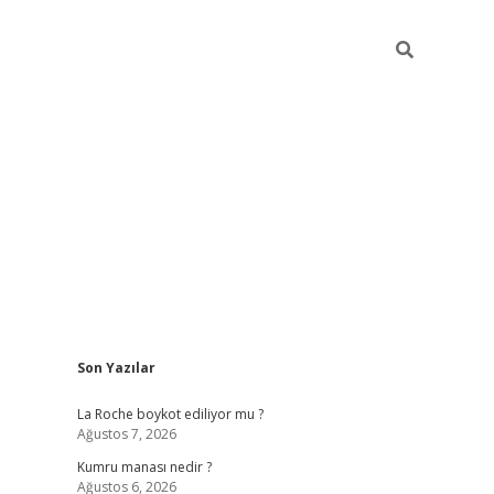
Sidebar
Son Yazılar
grand opera bet güncel giriş
La Roche boykot ediliyor mu ?
Ağustos 7, 2026
Kumru manası nedir ?
Ağustos 6, 2026