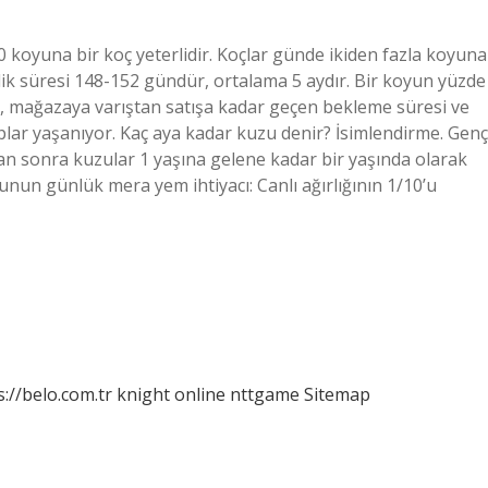
0 koyuna bir koç yeterlidir. Koçlar günde ikiden fazla koyuna
lik süresi 148-152 gündür, ortalama 5 aydır. Bir koyun yüzde
e, mağazaya varıştan satışa kadar geçen bekleme süresi ve
plar yaşanıyor. Kaç aya kadar kuzu denir? İsimlendirme. Genç
an sonra kuzular 1 yaşına gelene kadar bir yaşında olarak
yunun günlük mera yem ihtiyacı: Canlı ağırlığının 1/10’u
s://belo.com.tr
knight online
nttgame
Sitemap