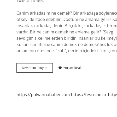
Tarih: Eylül 8, 2024
Canim arkadasim ne demek? Bir arkadaşa söylenecek
öfkeyi de ifade edebilir. Dostum ne anlama gelir? K
insanlara arkadaş denir. Birçok kişi arkadaşlık teri
vardır. Birine canım demek ne anlama gelir? “Sevgil
sevdiğimiz kelimelerden biridir. İnsanlar bu kelimeyi
kullanırlar. Birine canım demek ne demek? Sözlük anl
anlamının ötesinde, “ruh”, derinin içindeki, “en içte
Canım
Devamını okuyun
Yorum Bırak
Dostum
Ne
Demek
https://polyannahaber.com
https://fesu.com.tr
http