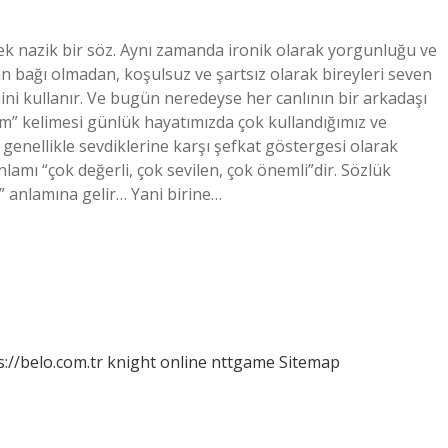
 nazik bir söz. Aynı zamanda ironik olarak yorgunluğu ve
an bağı olmadan, koşulsuz ve şartsız olarak bireyleri seven
mini kullanır. Ve bugün neredeyse her canlının bir arkadaşı
im” kelimesi günlük hayatımızda çok kullandığımız ve
 genellikle sevdiklerine karşı şefkat göstergesi olarak
amı “çok değerli, çok sevilen, çok önemli”dir. Sözlük
n” anlamına gelir… Yani birine…
s://belo.com.tr
knight online
nttgame
Sitemap