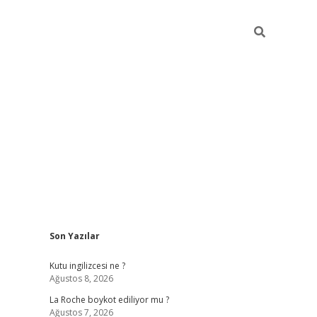
Sidebar
Son Yazılar
grand opera bet gü
Kutu ingilizcesi ne ?
Ağustos 8, 2026
La Roche boykot ediliyor mu ?
Ağustos 7, 2026