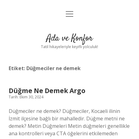
menüyü
Anasayfa
aç
Gizlilik Politikası
Ada ve Konfor
Yasal Uyarı
Tatil hikayeleriyle keyifli yolculuk!
Hakkımızda
Etiket:
Düğmeciler ne demek
Düğme Ne Demek Argo
Tarih: Ekim 30, 2024
Düğmeciler ne demek? Düğmeciler, Kocaeli ilinin
İzmit ilçesine bağlı bir mahalledir. Düğme metni ne
demek? Metin Düğmeleri Metin düğmeleri genellikle
ana kontrolleri veya CTA öğelerini etkilemeden