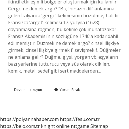
ikincil etkileşimli bölgeler oluşturmak için kullanılır.
Gergo ne demek argo? “Bu, ‘hırsızın dili’ anlamına
gelen İtalyanca ‘gergo’ kelimesinin bozulmuş halidir.
Fransızca ‘argot’ kelimesi 17. yüzyıla (1628)
dayanmasına rağmen, bu kelime çok muhafazakar
Fransız Akademisi’nin sözlüğüne 1740’a kadar dahil
edilmemiştir. Düzmek ne demek argo? cinsel ilişkiye
girmek, cinsel ilişkiye girmek f. sevişmek f. Düğmeler
ne anlama gelir? Düğme, giysi, yorgan vb. eşyaların
bazı yerlerine tutturucu veya süs olarak dikilen,
kemik, metal, sedef gibi sert maddelerden…
Düğme
Devamını okuyun
Yorum Bırak
Ne
Demek
Argo
https://polyannahaber.com
https://fesu.com.tr
https://belo.com.tr
knight online
nttgame
Sitemap