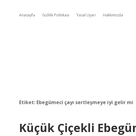
Anasayfa
Gizlilik Politikası
Yasal Uyarı
Hakkımızda
Etiket:
Ebegümeci çayı sertleşmeye iyi gelir mi
Küçük Çiçekli Ebegü