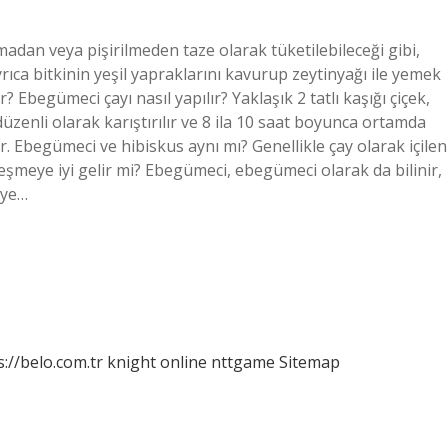
an veya pişirilmeden taze olarak tüketilebileceği gibi,
yrıca bitkinin yeşil yapraklarını kavurup zeytinyağı ile yemek
r? Ebegümeci çayı nasıl yapılır? Yaklaşık 2 tatlı kaşığı çiçek,
zenli olarak karıştırılır ve 8 ila 10 saat boyunca ortamda
lir. Ebegümeci ve hibiskus aynı mı? Genellikle çay olarak içilen
eşmeye iyi gelir mi? Ebegümeci, ebegümeci olarak da bilinir,
eye…
s://belo.com.tr
knight online
nttgame
Sitemap