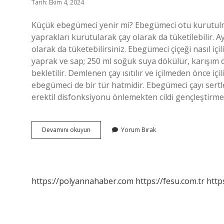
Tarih: Ekim 4, 2024
Küçük ebegümeci yenir mi? Ebegümeci otu kurutulmad
yaprakları kurutularak çay olarak da tüketilebilir. A
olarak da tüketebilirsiniz. Ebegümeci çiçeği nasıl içili
yaprak ve sap; 250 ml soğuk suya dökülür, karışım dü
bekletilir. Demlenen çay ısıtılır ve içilmeden önce içi
ebegümeci de bir tür hatmidir. Ebegümeci çayı sertl
erektil disfonksiyonu önlemekten cildi gençleştirm
Küçük
Devamını okuyun
Yorum Bırak
Çiçekli
Ebegümeci
Yenir
Mi
https://polyannahaber.com
https://fesu.com.tr
http