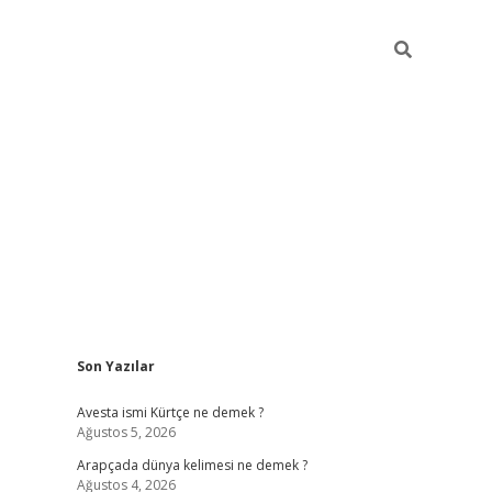
Sidebar
Son Yazılar
grand opera bet güncel giriş
Avesta ismi Kürtçe ne demek ?
Ağustos 5, 2026
Arapçada dünya kelimesi ne demek ?
Ağustos 4, 2026