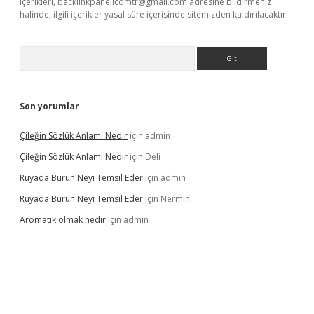
içerikleri,
backlinkpanelicomtr@gmail.com
adresine bildirmeniz
halinde, ilgili içerikler yasal süre içerisinde sitemizden kaldırılacaktır.
Arama
Son yorumlar
Çileğin Sözlük Anlamı Nedir
için
admin
Çileğin Sözlük Anlamı Nedir
için
Deli
Rüyada Burun Neyi Temsil Eder
için
admin
Rüyada Burun Neyi Temsil Eder
için
Nermin
Aromatik olmak nedir
için
admin