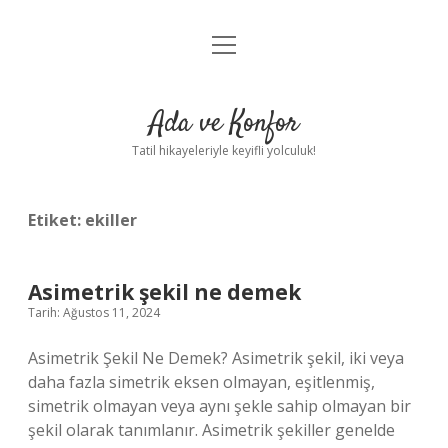
menüyü
Anasayfa
aç
Gizlilik Politikası
Ada ve Konfor
Yasal Uyarı
Tatil hikayeleriyle keyifli yolculuk!
Hakkımızda
Etiket:
ekiller
Asimetrik şekil ne demek
Tarih: Ağustos 11, 2024
Asimetrik Şekil Ne Demek? Asimetrik şekil, iki veya
daha fazla simetrik eksen olmayan, eşitlenmiş,
simetrik olmayan veya aynı şekle sahip olmayan bir
şekil olarak tanımlanır. Asimetrik şekiller genelde