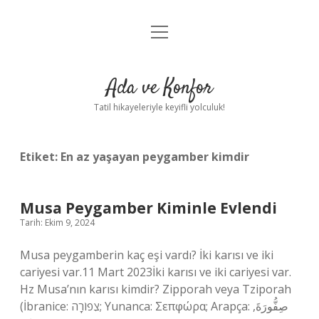
menüyü
Anasayfa
aç
Gizlilik Politikası
Ada ve Konfor
Yasal Uyarı
Tatil hikayeleriyle keyifli yolculuk!
Hakkımızda
Etiket:
En az yaşayan peygamber kimdir
Musa Peygamber Kiminle Evlendi
Tarih: Ekim 9, 2024
Musa peygamberin kaç eşi vardı? İki karısı ve iki
cariyesi var.11 Mart 2023İki karısı ve iki cariyesi var.
Hz Musa’nın karısı kimdir? Zipporah veya Tziporah
(İbranice: צִפוֹרָה; Yunanca: Σεπφώρα; Arapça: صِفُّورَةَ,