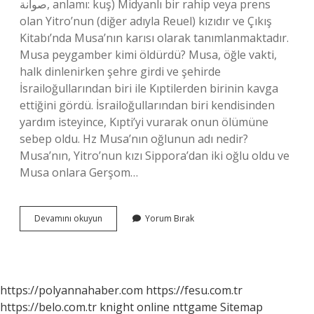
صوانة, anlamı: kuş) Midyanlı bir rahip veya prens
olan Yitro’nun (diğer adıyla Reuel) kızıdır ve Çıkış
Kitabı’nda Musa’nın karısı olarak tanımlanmaktadır.
Musa peygamber kimi öldürdü? Musa, öğle vakti,
halk dinlenirken şehre girdi ve şehirde
İsrailoğullarından biri ile Kıptilerden birinin kavga
ettiğini gördü. İsrailoğullarından biri kendisinden
yardım isteyince, Kıpti’yi vurarak onun ölümüne
sebep oldu. Hz Musa’nın oğlunun adı nedir?
Musa’nın, Yitro’nun kızı Sippora’dan iki oğlu oldu ve
Musa onlara Gerşom…
Musa
Devamını okuyun
Yorum Bırak
Peygamber
Kiminle
Evlendi
https://polyannahaber.com
https://fesu.com.tr
https://belo.com.tr
knight online
nttgame
Sitemap