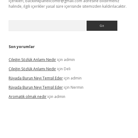
içerikleri,
backlinkpanelicomtr@gmail.com
adresine bildirmeniz
halinde, ilgili içerikler yasal süre içerisinde sitemizden kaldırılacaktır.
Arama
Son yorumlar
Çileğin Sözlük Anlamı Nedir
için
admin
Çileğin Sözlük Anlamı Nedir
için
Deli
Rüyada Burun Neyi Temsil Eder
için
admin
Rüyada Burun Neyi Temsil Eder
için
Nermin
Aromatik olmak nedir
için
admin