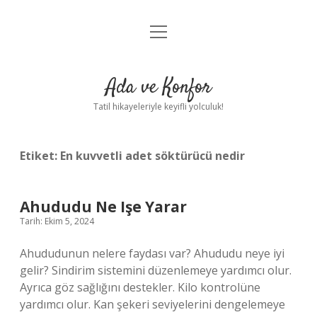
menüyü
Anasayfa
aç
Gizlilik Politikası
Ada ve Konfor
Yasal Uyarı
Tatil hikayeleriyle keyifli yolculuk!
Hakkımızda
Etiket:
En kuvvetli adet söktürücü nedir
Ahududu Ne Işe Yarar
Tarih: Ekim 5, 2024
Ahududunun nelere faydası var? Ahududu neye iyi
gelir? Sindirim sistemini düzenlemeye yardımcı olur.
Ayrıca göz sağlığını destekler. Kilo kontrolüne
yardımcı olur. Kan şekeri seviyelerini dengelemeye