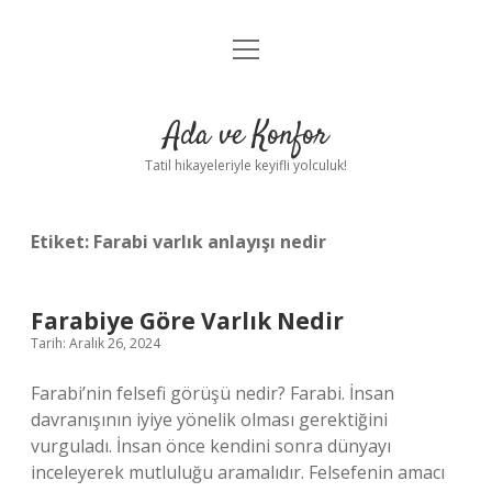
menüyü
Anasayfa
aç
Gizlilik Politikası
Ada ve Konfor
Yasal Uyarı
Tatil hikayeleriyle keyifli yolculuk!
Hakkımızda
Etiket:
Farabi varlık anlayışı nedir
Farabiye Göre Varlık Nedir
Tarih: Aralık 26, 2024
Farabi’nin felsefi görüşü nedir? Farabi. İnsan
davranışının iyiye yönelik olması gerektiğini
vurguladı. İnsan önce kendini sonra dünyayı
inceleyerek mutluluğu aramalıdır. Felsefenin amacı