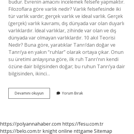
budur. Evrenin amacını incelemek felsefe yapmaktır.
Filozoflara göre varlık nedir? Varlık felsefesinde iki
tür varlık vardır; gerçek varlık ve ideal varlık. Gerçek
(gerçek) varlık kavramı, dış dünyada var olan duyarlı
varlıklardır. İdeal varlıklar, zihinde var olan ve dış
dünyada var olmayan varlıklardır. 10 akıl Teorisi
Nedir? Buna göre, yaratıklar Tanrı’dan doğar ve
Tanrı’ya en yakın “ruhlar” olarak ortaya çıkar. Onun
su üretimi anlayışına göre, ilk ruh Tanrı’nın kendi
özüne dair bilgisinden doğar; bu ruhun Tanrı’ya dair
bilgisinden, ikinci…
Farabiye
Devamını okuyun
Yorum Bırak
Göre
Varlık
Nedir
https://polyannahaber.com
https://fesu.com.tr
https://belo.com.tr
knight online
nttgame
Sitemap