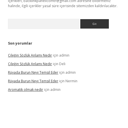
içerikleri,
backlinkpanelicomtr@gmail.com
adresine bildirmeniz
halinde, ilgili içerikler yasal süre içerisinde sitemizden kaldırılacaktır.
Arama
Son yorumlar
Çileğin Sözlük Anlamı Nedir
için
admin
Çileğin Sözlük Anlamı Nedir
için
Deli
Rüyada Burun Neyi Temsil Eder
için
admin
Rüyada Burun Neyi Temsil Eder
için
Nermin
Aromatik olmak nedir
için
admin