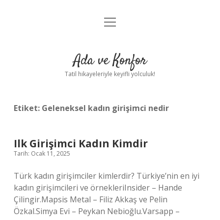
menüyü
Anasayfa
aç
Gizlilik Politikası
Ada ve Konfor
Yasal Uyarı
Tatil hikayeleriyle keyifli yolculuk!
Hakkımızda
Etiket:
Geleneksel kadın girişimci nedir
Ilk Girişimci Kadın Kimdir
Tarih: Ocak 11, 2025
Türk kadın girişimciler kimlerdir? Türkiye’nin en iyi
kadın girişimcileri ve örnekleriInsider – Hande
Çilingir.Mapsis Metal – Filiz Akkaş ve Pelin
Özkal.Simya Evi – Peykan Nebioğlu.Varsapp –