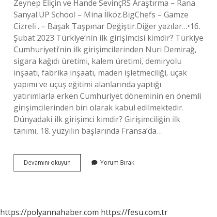
Zeynep Eliçin ve Hande SevinçRS Araştırma – Rana
Sanyal.UP School – Mina İlköz.BigChefs – Gamze
Cizreli . – Başak Taşpınar Değiştir.Diğer yazılar…•16.
Şubat 2023 Türkiye’nin ilk girişimcisi kimdir? Türkiye
Cumhuriyeti’nin ilk girişimcilerinden Nuri Demirağ,
sigara kağıdı üretimi, kalem üretimi, demiryolu
inşaatı, fabrika inşaatı, maden işletmeciliği, uçak
yapımı ve uçuş eğitimi alanlarında yaptığı
yatırımlarla erken Cumhuriyet döneminin en önemli
girişimcilerinden biri olarak kabul edilmektedir.
Dünyadaki ilk girişimci kimdir? Girişimciliğin ilk
tanımı, 18. yüzyılın başlarında Fransa’da…
Ilk
Devamını okuyun
Yorum Bırak
Girişimci
Kadın
Kimdir
https://polyannahaber.com
https://fesu.com.tr