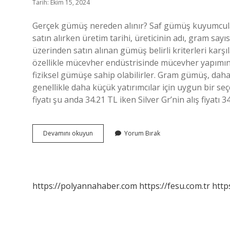
Tarih: Ekim 15, 2024
Gerçek gümüş nereden alınır? Saf gümüş kuyumcular
satın alırken üretim tarihi, üreticinin adı, gram sayı
üzerinden satın alınan gümüş belirli kriterleri karş
özellikle mücevher endüstrisinde mücevher yapımında
fiziksel gümüşe sahip olabilirler. Gram gümüş, daha
genellikle daha küçük yatırımcılar için uygun bir se
fiyatı şu anda 34.21 TL iken Silver Gr’nin alış fiyatı 3
Kaliteli
Devamını okuyun
Yorum Bırak
Gümüş
Nereden
Alınır
https://polyannahaber.com
https://fesu.com.tr
http