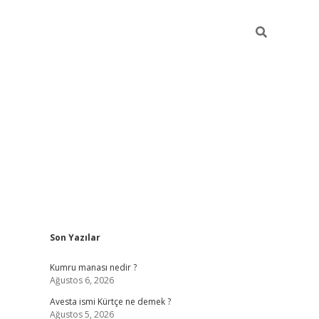
Sidebar
Son Yazılar
grand opera bet güncel giriş
Kumru manası nedir ?
Ağustos 6, 2026
Avesta ismi Kürtçe ne demek ?
Ağustos 5, 2026