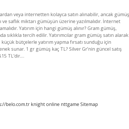
dan veya internetten kolayca satın alınabilir, ancak gümü
sı ve saflık miktarı gümüşün üzerine yazılmalıdır. İnternet
ılamalıdır. Yatırım için hangi gümüş alınır? Gram gümüş,
 sıklıkla tercih edilir. Yatırımcılar gram gümüş satın alarak
 küçük bütçelerle yatırım yapma fırsatı sunduğu için
çenek sunar. 1 gr gümüş kaç TL? Silver Gr’nin güncel satış
4.15 TL’dir.…
s://belo.com.tr
knight online
nttgame
Sitemap