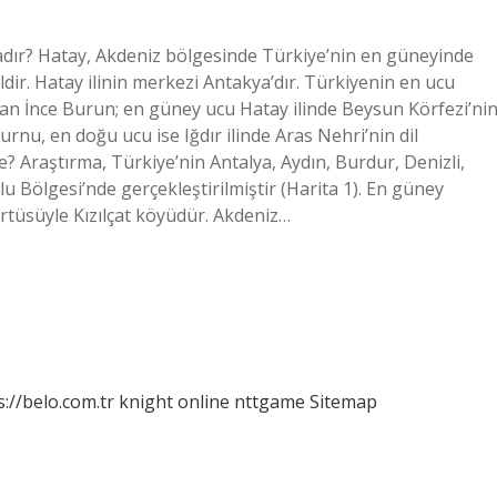
dır? Hatay, Akdeniz bölgesinde Türkiye’nin en güneyinde
ildir. Hatay ilinin merkezi Antakya’dır. Türkiyenin en ucu
nan İnce Burun; en güney ucu Hatay ilinde Beysun Körfezi’ni
nu, en doğu ucu ise Iğdır ilinde Aras Nehri’nin dil
 Araştırma, Türkiye’nin Antalya, Aydın, Burdur, Denizli,
u Bölgesi’nde gerçekleştirilmiştir (Harita 1). En güney
rtüsüyle Kızılçat köyüdür. Akdeniz…
s://belo.com.tr
knight online
nttgame
Sitemap