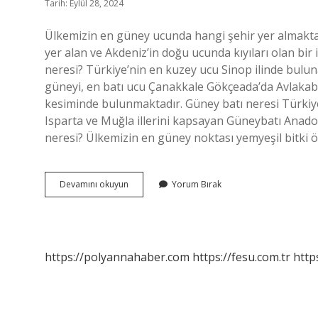
Tarih: Eylül 28, 2024
Ülkemizin en güney ucunda hangi şehir yer almakta
yer alan ve Akdeniz’in doğu ucunda kıyıları olan bir 
neresi? Türkiye’nin en kuzey ucu Sinop ilinde bulu
güneyi, en batı ucu Çanakkale Gökçeada’da Avlakabur
kesiminde bulunmaktadır. Güney batı neresi Türkiye?
Isparta ve Muğla illerini kapsayan Güneybatı Anadol
neresi? Ülkemizin en güney noktası yemyeşil bitki ö
Türkiyenin
Devamını okuyun
Yorum Bırak
En
Güney
Ucu
Neresidir
https://polyannahaber.com
https://fesu.com.tr
http