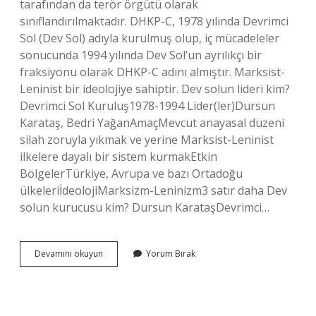
tarafından da terör örgütü olarak
sınıflandırılmaktadır. DHKP-C, 1978 yılında Devrimci
Sol (Dev Sol) adıyla kurulmuş olup, iç mücadeleler
sonucunda 1994 yılında Dev Sol’un ayrılıkçı bir
fraksiyonu olarak DHKP-C adını almıştır. Marksist-
Leninist bir ideolojiye sahiptir. Dev solun lideri kim?
Devrimci Sol Kuruluş1978-1994 Lider(ler)Dursun
Karataş, Bedri YağanAmaçMevcut anayasal düzeni
silah zoruyla yıkmak ve yerine Marksist-Leninist
ilkelere dayalı bir sistem kurmakEtkin
BölgelerTürkiye, Avrupa ve bazı Ortadoğu
ülkeleriİdeolojiMarksizm-Leninizm3 satır daha Dev
solun kurucusu kim? Dursun KarataşDevrimci…
Dev
Devamını okuyun
Yorum Bırak
Sol
Lideri
Kim