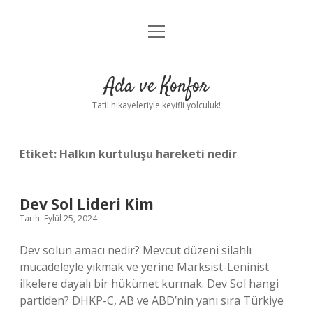
menüyü
Anasayfa
aç
Gizlilik Politikası
Ada ve Konfor
Yasal Uyarı
Tatil hikayeleriyle keyifli yolculuk!
Hakkımızda
Etiket:
Halkın kurtuluşu hareketi nedir
Dev Sol Lideri Kim
Tarih: Eylül 25, 2024
Dev solun amacı nedir? Mevcut düzeni silahlı
mücadeleyle yıkmak ve yerine Marksist-Leninist
ilkelere dayalı bir hükümet kurmak. Dev Sol hangi
partiden? DHKP-C, AB ve ABD’nin yanı sıra Türkiye