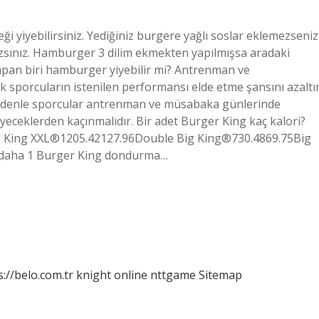
i yiyebilirsiniz. Yediğiniz burgere yağlı soslar eklemezseniz
sınız. Hamburger 3 dilim ekmekten yapılmışsa aradaki
 yapan biri hamburger yiyebilir mi? Antrenman ve
 sporcuların istenilen performansı elde etme şansını azaltı
Bu nedenle sporcular antrenman ve müsabaka günlerinde
eceklerden kaçınmalıdır. Bir adet Burger King kaç kalori?
ig King XXL®1205.42127.96Double Big King®730.4869.75Big
 daha 1 Burger King dondurma…
s://belo.com.tr
knight online
nttgame
Sitemap