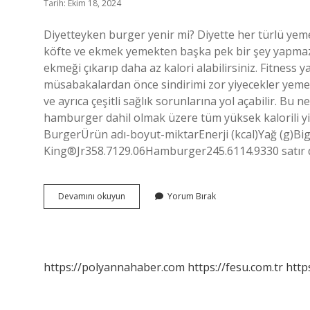
Tarih: Ekim 18, 2024
Diyetteyken burger yenir mi? Diyette her türlü yemeğ
köfte ve ekmek yemekten başka pek bir şey yapmaz
ekmeği çıkarıp daha az kalori alabilirsiniz. Fitness
müsabakalardan önce sindirimi zor yiyecekler yemek
ve ayrıca çeşitli sağlık sorunlarına yol açabilir. 
hamburger dahil olmak üzere tüm yüksek kalorili yiy
BurgerÜrün adı-boyut-miktarEnerji (kcal)Yağ (g)B
King®Jr358.7129.06Hamburger245.6114.9330 satır
Burger
Devamını okuyun
Yorum Bırak
King
Diyette
Yenir
Mi
https://polyannahaber.com
https://fesu.com.tr
http