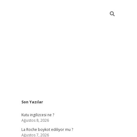
Sidebar
Son Yazılar
grand opera bet gü
Kutu ingilizcesi ne ?
Ağustos 8, 2026
La Roche boykot ediliyor mu ?
Ağustos 7, 2026