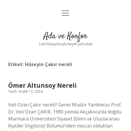
menüyü
Anasayfa
aç
Gizlilik Politikası
Ada ve Konfor
Yasal Uyarı
Tatil hikayeleriyle keyifli yolculuk!
Hakkımızda
Etiket:
Hüseyin Çakır nereli
Ömer Altunsoy Nereli
Tarih: Aralık 13, 2024
Veli Ozan Çakır nereli? Genel Müdür Yardımcısı Prof.
Dr. Veli Ozan ÇAKIR, 1980 yılında Akçakoca’da doğdu.
Marmara Üniversitesi Siyaset Bilimi ve Uluslararası
İlişkiler (İngilizce) Bölümü’nden mezun olduktan