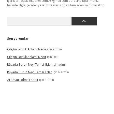
içerikleri,
backlinkpanelicomtr@gmail.com
adresine bildirmeniz
halinde, ilgili içerikler yasal süre içerisinde sitemizden kaldırılacaktır.
Arama
Son yorumlar
Çileğin Sözlük Anlamı Nedir
için
admin
Çileğin Sözlük Anlamı Nedir
için
Deli
Rüyada Burun Neyi Temsil Eder
için
admin
Rüyada Burun Neyi Temsil Eder
için
Nermin
Aromatik olmak nedir
için
admin