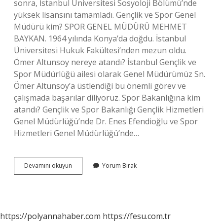
sonra, İstanbul Üniversitesi Sosyoloji Bölümü’nde
yüksek lisansını tamamladı. Gençlik ve Spor Genel
Müdürü kim? SPOR GENEL MÜDÜRÜ MEHMET
BAYKAN. 1964 yılında Konya’da doğdu. İstanbul
Üniversitesi Hukuk Fakültesi’nden mezun oldu.
Ömer Altunsoy nereye atandı? İstanbul Gençlik ve
Spor Müdürlüğü ailesi olarak Genel Müdürümüz Sn.
Ömer Altunsoy’a üstlendiği bu önemli görev ve
çalışmada başarılar diliyoruz. Spor Bakanlığına kim
atandı? Gençlik ve Spor Bakanlığı Gençlik Hizmetleri
Genel Müdürlüğü’nde Dr. Enes Efendioğlu ve Spor
Hizmetleri Genel Müdürlüğü’nde…
Ömer
Devamını okuyun
Yorum Bırak
Altunsoy
Nereli
https://polyannahaber.com
https://fesu.com.tr