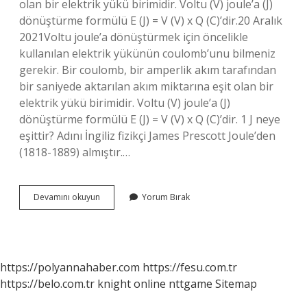
olan bir elektrik yükü birimidir. Voltu (V) joule’a (J)
dönüştürme formülü E (J) = V (V) x Q (C)’dir.20 Aralık
2021Voltu joule’a dönüştürmek için öncelikle
kullanılan elektrik yükünün coulomb’unu bilmeniz
gerekir. Bir coulomb, bir amperlik akım tarafından
bir saniyede aktarılan akım miktarına eşit olan bir
elektrik yükü birimidir. Voltu (V) joule’a (J)
dönüştürme formülü E (J) = V (V) x Q (C)’dir. 1 J neye
eşittir? Adını İngiliz fizikçi James Prescott Joule’den
(1818-1889) almıştır.…
J
Devamını okuyun
Yorum Bırak
Nasıl
Hesaplanır
https://polyannahaber.com
https://fesu.com.tr
https://belo.com.tr
knight online
nttgame
Sitemap