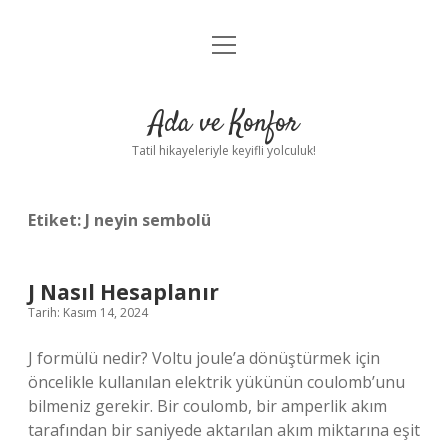
menüyü
Anasayfa
aç
Gizlilik Politikası
Ada ve Konfor
Yasal Uyarı
Tatil hikayeleriyle keyifli yolculuk!
Hakkımızda
Etiket:
J neyin sembolü
J Nasıl Hesaplanır
Tarih: Kasım 14, 2024
J formülü nedir? Voltu joule’a dönüştürmek için
öncelikle kullanılan elektrik yükünün coulomb’unu
bilmeniz gerekir. Bir coulomb, bir amperlik akım
tarafından bir saniyede aktarılan akım miktarına eşit