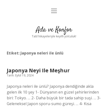
menüyü
Anasayfa
aç
Gizlilik Politikası
Ada ve Konfor
Yasal Uyarı
Tatil hikayeleriyle keyifli yolculuk!
Hakkımızda
Etiket:
Japonya neleri ile ünlü
Japonya Neyi Ile Meşhur
Tarih: Eylül 19, 2024
Japonya neleri ile ünlü? Japonya dendiğinde akla
gelen ilk 10 şey 1- Dünyanın en güzel şehirlerinden
biri: Tokyo. … 2- Daha büyük bir tada sahip suşi. … 3-
Geleneksel Japon sporu-sumo güreşi. … 4- Kısa