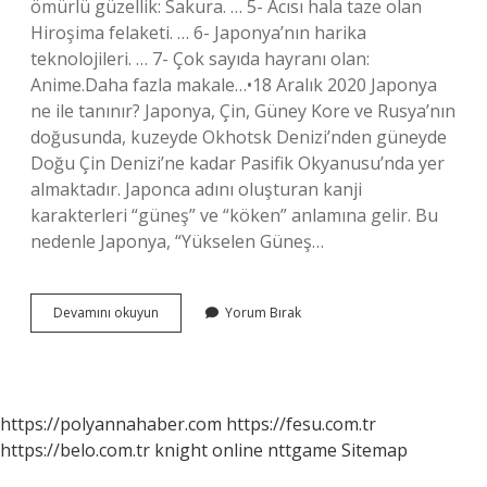
ömürlü güzellik: Sakura. … 5- Acısı hala taze olan
Hiroşima felaketi. … 6- Japonya’nın harika
teknolojileri. … 7- Çok sayıda hayranı olan:
Anime.Daha fazla makale…•18 Aralık 2020 Japonya
ne ile tanınır? Japonya, Çin, Güney Kore ve Rusya’nın
doğusunda, kuzeyde Okhotsk Denizi’nden güneyde
Doğu Çin Denizi’ne kadar Pasifik Okyanusu’nda yer
almaktadır. Japonca adını oluşturan kanji
karakterleri “güneş” ve “köken” anlamına gelir. Bu
nedenle Japonya, “Yükselen Güneş…
Japonya
Devamını okuyun
Yorum Bırak
Neyi
Ile
Meşhur
https://polyannahaber.com
https://fesu.com.tr
https://belo.com.tr
knight online
nttgame
Sitemap