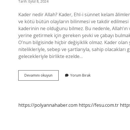
Tarih: Eylül 8, 2024
Kader nedir Allah? Kader, Ehl-i sünnet kelam âlimle
ve kötü bütün olayların bilinmesi ve takdir edilmesi o
kaderinin ne olduğunu bilmez. Bu nedenle, Allah’ın v
yerine getirmek için gereken şevki ve çabayı bulmak in
O’nun bilgisinde hiçbir değişiklik olmaz. Kader olan 
nitelikleriyle, sebep ve şartlarıyla, sahip olacaklar
gelecekleriyle birlikte ezelde…
Allahın
Devamını okuyun
Yorum Bırak
Kaderi
Nedir
https://polyannahaber.com
https://fesu.com.tr
http