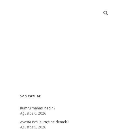
Sidebar
Son Yazılar
grand opera bet güncel giriş
Kumru manası nedir ?
Ağustos 6, 2026
Avesta ismi Kürtçe ne demek ?
Ağustos 5, 2026