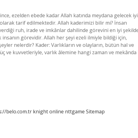
rince, ezelden ebede kadar Allah katında meydana gelecek iyi
larak tarif edilmektedir. Allah kaderimizi bilir mi? İnsan
erdiği ruh, irade ve imkânlar dahilinde görevini en iyi şekild
sanın görevidir. Allah her şeyi ezeli ilmiyle bildiği için,
şeyler nelerdir? Kader: Varlıkların ve olayların, bütün hal ve
ı güç ve kuvvetleriyle, varlık âlemine hangi zaman ve mekânda
s://belo.com.tr
knight online
nttgame
Sitemap