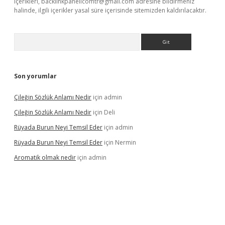
içerikleri,
backlinkpanelicomtr@gmail.com
adresine bildirmeniz
halinde, ilgili içerikler yasal süre içerisinde sitemizden kaldırılacaktır.
Arama
Son yorumlar
Çileğin Sözlük Anlamı Nedir
için
admin
Çileğin Sözlük Anlamı Nedir
için
Deli
Rüyada Burun Neyi Temsil Eder
için
admin
Rüyada Burun Neyi Temsil Eder
için
Nermin
Aromatik olmak nedir
için
admin