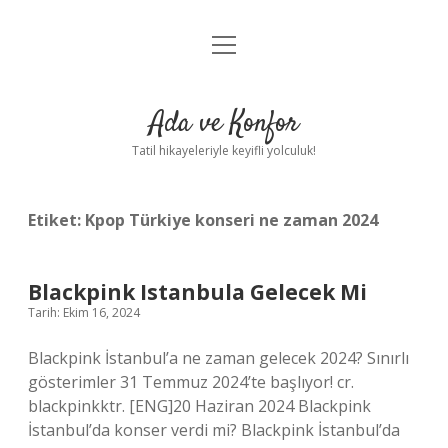
menüyü
Anasayfa
aç
Gizlilik Politikası
Ada ve Konfor
Yasal Uyarı
Tatil hikayeleriyle keyifli yolculuk!
Hakkımızda
Etiket:
Kpop Türkiye konseri ne zaman 2024
Blackpink Istanbula Gelecek Mi
Tarih: Ekim 16, 2024
Blackpink İstanbul’a ne zaman gelecek 2024? Sınırlı
gösterimler 31 Temmuz 2024’te başlıyor! cr.
blackpinkktr. [ENG]20 Haziran 2024 Blackpink
İstanbul’da konser verdi mi? Blackpink İstanbul’da