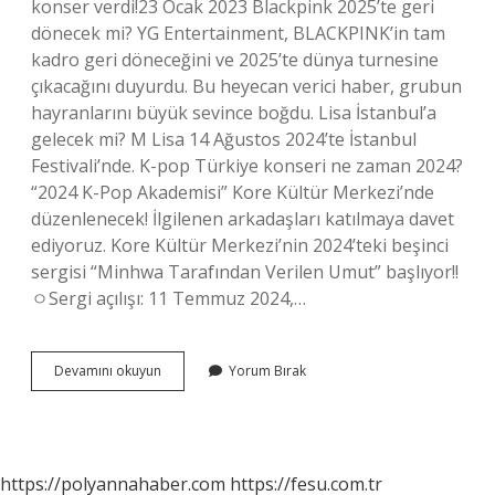
konser verdi!23 Ocak 2023 Blackpink 2025’te geri
dönecek mi? YG Entertainment, BLACKPINK’in tam
kadro geri döneceğini ve 2025’te dünya turnesine
çıkacağını duyurdu. Bu heyecan verici haber, grubun
hayranlarını büyük sevince boğdu. Lisa İstanbul’a
gelecek mi? M Lisa 14 Ağustos 2024’te İstanbul
Festivali’nde. K-pop Türkiye konseri ne zaman 2024?
“2024 K-Pop Akademisi” Kore Kültür Merkezi’nde
düzenlenecek! İlgilenen arkadaşları katılmaya davet
ediyoruz. Kore Kültür Merkezi’nin 2024’teki beşinci
sergisi “Minhwa Tarafından Verilen Umut” başlıyor!!
ㅇSergi açılışı: 11 Temmuz 2024,…
Blackpink
Devamını okuyun
Yorum Bırak
Istanbula
Gelecek
Mi
https://polyannahaber.com
https://fesu.com.tr