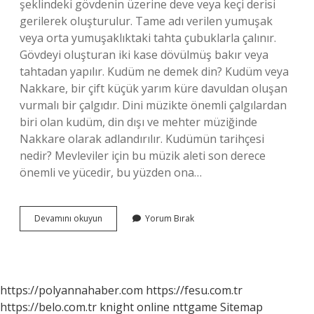
şeklindeki gövdenin üzerine deve veya keçi derisi
gerilerek oluşturulur. Tame adı verilen yumuşak
veya orta yumuşaklıktaki tahta çubuklarla çalınır.
Gövdeyi oluşturan iki kase dövülmüş bakır veya
tahtadan yapılır. Kudüm ne demek din? Kudüm veya
Nakkare, bir çift küçük yarım küre davuldan oluşan
vurmalı bir çalgıdır. Dini müzikte önemli çalgılardan
biri olan kudüm, din dışı ve mehter müziğinde
Nakkare olarak adlandırılır. Kudümün tarihçesi
nedir? Mevleviler için bu müzik aleti son derece
önemli ve yücedir, bu yüzden ona…
Kudüm
Devamını okuyun
Yorum Bırak
Nerelerde
Kullanılır
https://polyannahaber.com
https://fesu.com.tr
https://belo.com.tr
knight online
nttgame
Sitemap