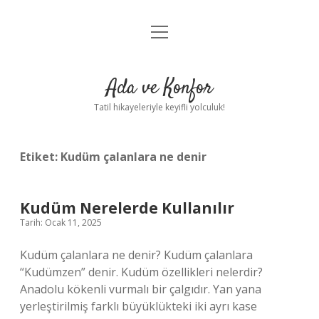
menüyü
Anasayfa
aç
Gizlilik Politikası
Ada ve Konfor
Yasal Uyarı
Tatil hikayeleriyle keyifli yolculuk!
Hakkımızda
Etiket:
Kudüm çalanlara ne denir
Kudüm Nerelerde Kullanılır
Tarih: Ocak 11, 2025
Kudüm çalanlara ne denir? Kudüm çalanlara
“Kudümzen” denir. Kudüm özellikleri nelerdir?
Anadolu kökenli vurmalı bir çalgıdır. Yan yana
yerleştirilmiş farklı büyüklükteki iki ayrı kase